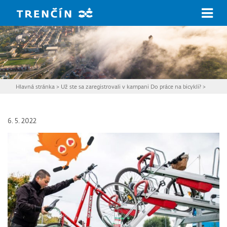
Prejsť na hlavný obsah
Hlavná stránka
>
Už ste sa zaregistrovali v kampani Do práce na bicykli?
>
6. 5. 2022