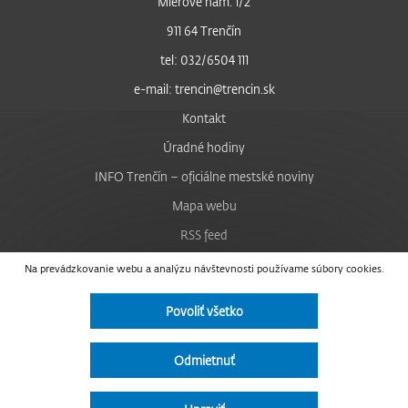
Mierové nám. 1/2
911 64 Trenčín
tel: 032/6504 111
e-mail: trencin@trencin.sk
Kontakt
Úradné hodiny
INFO Trenčín – oficiálne mestské noviny
Mapa webu
RSS feed
Nastavenie cookies
Na prevádzkovanie webu a analýzu návštevnosti používame súbory cookies.
Facebook
Povoliť všetko
YouTube
Instagram
Odmietnuť
Vyhlásenie o prístupnosti