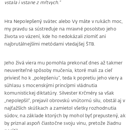
vstala i vstane z mŕtvych.“
Hra Nepolepšený svätec alebo Vy máte v rukách moc,
my pravdu sa sústreďuje na mravné posolstvo jeho
života vo väzení, kde ho nedokázali zlomiť ani
najbrutálnejšími metódami vtedajšej ŠTB.
Jeho živá viera mu pomohla prekonať dnes až takmer
neuveriteľné spôsoby mučenia, ktoré mali za cieľ
priviesť ho k „polepšeniu“, teda k popretiu jeho viery a
súhlasu s mocenskými princípmi vládnutia
komunistickej diktatúry. Silvester Krčméry sa však
„nepolepšil“, prejavil obrovskú vnútornú silu, obstál aj v
najťažších skúškach a zamietol všetky rozhodnutia
súdov, na základe ktorých by mohol byť prepustený, ak
by priznal aspoň čiastočne svoju vinu, pretože žiadnu