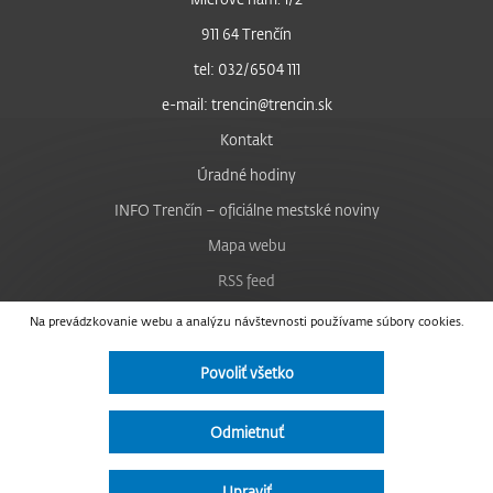
911 64 Trenčín
tel: 032/6504 111
e-mail: trencin@trencin.sk
Kontakt
Úradné hodiny
INFO Trenčín – oficiálne mestské noviny
Mapa webu
RSS feed
Nastavenie cookies
Na prevádzkovanie webu a analýzu návštevnosti používame súbory cookies.
Facebook
Povoliť všetko
YouTube
Instagram
Odmietnuť
Vyhlásenie o prístupnosti
Upraviť