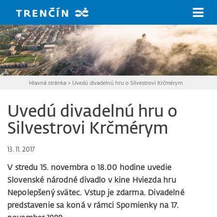
Prejsť na hlavný obsah
Hlavná stránka
>
Uvedú divadelnú hru o Silvestrovi Krčmérym
Uvedú divadelnú hru o
Silvestrovi Krčmérym
13. 11. 2017
V stredu 15. novembra o 18.00 hodine uvedie
Slovenské národné divadlo v kine Hviezda hru
Nepolepšený svätec. Vstup je zdarma. Divadelné
predstavenie sa koná v rámci Spomienky na 17.