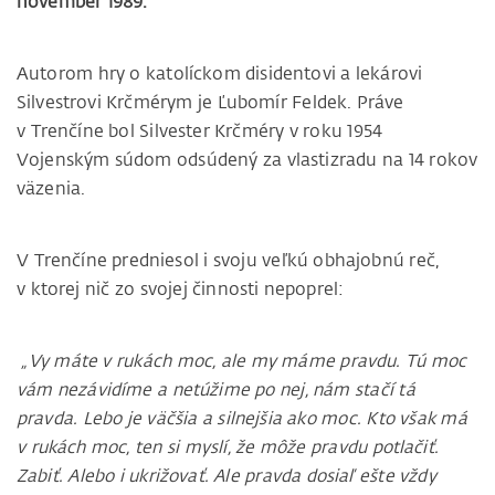
november 1989.
Autorom hry o katolíckom disidentovi a lekárovi
Silvestrovi Krčmérym je Ľubomír Feldek. Práve
v Trenčíne bol Silvester Krčméry v roku 1954
Vojenským súdom odsúdený za vlastizradu na 14 rokov
väzenia.
V Trenčíne predniesol i svoju veľkú obhajobnú reč,
v ktorej nič zo svojej činnosti nepoprel:
„Vy máte v rukách moc, ale my máme pravdu. Tú moc
vám nezávidíme a netúžime po nej, nám stačí tá
pravda. Lebo je väčšia a silnejšia ako moc. Kto však má
v rukách moc, ten si myslí, že môže pravdu potlačiť.
Zabiť. Alebo i ukrižovať. Ale pravda dosiaľ ešte vždy