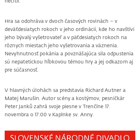
necítil.
Hra sa odohráva v dvoch časových rovinách – v
deväťdesiatych rokoch v jeho ordinácii, kde ho navštívi
jeho bývalý vyšetrovateľ a v päťdesiatych rokoch na
rôznych miestach jeho vyšetrovania a väznenia.
Nevyhnutnosť pokánia a povznášajúca sila odpustenia
sú nepatetickou hĺbkovou témou hry a jej odkazom aj
pre súčasnosť.
V hlavných úlohách sa predstavia Richard Autner a
Matej Marušin. Autor scény a kostýmov, pesničkár
Peter Janků zahrá svoje piesne v Trenčíne 17.
novembra o 17.00 v Kaplnke sv. Anny.