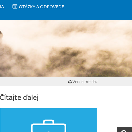
IÁ
OTÁZKY A ODPOVEDE
Verzia pre tlač
Čítajte ďalej