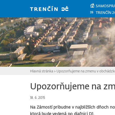
Prejsť na hlavný obsah
SAMOSPR
TRENČÍN 2
Hlavná stránka
>
Upozorňujeme na zmenu v obchádzk
Upozorňujeme na zm
18. 6. 2015
Na Zámostí pribudne v najbližších dňoch n
ktorá bude vedená po diaľnici D1.