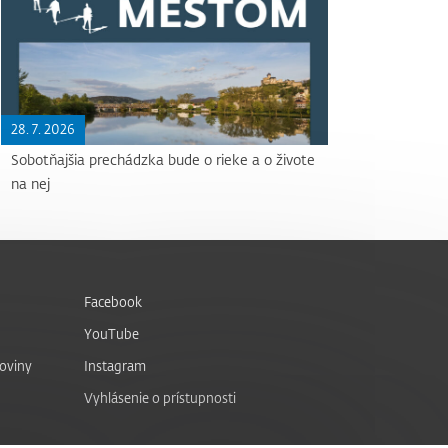
28. 7. 2026
Sobotňajšia prechádzka bude o rieke a o živote
na nej
Facebook
YouTube
noviny
Instagram
Vyhlásenie o prístupnosti