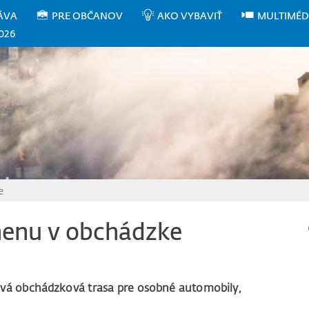
ÁVA
PRE OBČANOV
AKO VYBAVIŤ
MULTIMÉD
026
e
enu v obchádzke
ová obchádzková trasa pre osobné automobily,