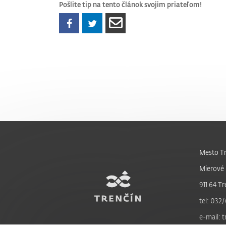
Pošlite tip na tento článok svojim priateľom!
Mesto Tr
Mierové 
911 64 Tr
tel: 032/
e-mail: 