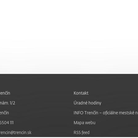
enčín
Kontakt
nám. 1/2
Úradné hodiny
enčín
INFO Trenčín – oficiálne mestské 
6504 111
Mapa webu
trencin@trencin.sk
RSS feed