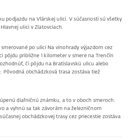
u podjazdu na Vlárskej ulici. V súčasnosti sú všetky
Hlavnej ulici v Zlatovciach.
 smerované po ulici Na vinohrady výjazdom cez
ici pôjdu približne 1 kilometer v smere na Trenčín
zhodnúť, či pôjdu na Bratislavskú ulicu alebo
 Pôvodná obchádzková trasa zostáva tiež
úpenú diaľničnú známku, a to v oboch smeroch.
vo a vyhnú sa tak závorám na železničnom
 súčasnej obchádzkovej trasy cez priecestie zostáva