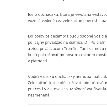
Ide o obchádzku, ktorá je vyvolaná výstavbo
vozidlá vedené cez železničné priecestie na 
Do polovice decembra budú osobné vozidlá
policajný privádzač na diaľnicu D1. Po diaľn
a zídu privádzačom Trenčín. Tam sa môžu ro
budú pokračovať po novom cestnom moste.
v platnosti.
Vodiči v úseku obchádzky nemusia mať zak
Železničnú trať budú križovať mimoúrovňo
priecestí v Zlatovciach. Možnosť využívania
nezmenená.