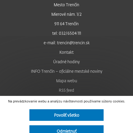
Mesto Trenčín
Mierové nám. 1/2
911 64 Trenčín
tel: 032/6504 111
e-mail: trencin@trencin.sk
Kontakt
Úradné hodiny
INFO Trenčín – oficiálne mestské noviny
Mapa webu
RSS feed
Nastavenie cookies
Na prevádzkovanie webu a analýzu návštevnosti používame súbory cookies.
Facebook
Povoliť všetko
YouTube
Instagram
Odmietnuť