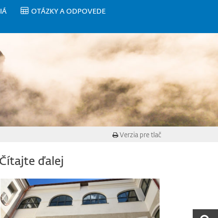
IÁ
OTÁZKY A ODPOVEDE
Verzia pre tlač
Čítajte ďalej