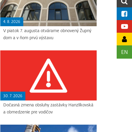
4. 8. 2026
V piatok 7. augusta otvárame obnovený Župný
dom a v ňom prvú výstavu
EN
30. 7. 2026
Dočasná zmena obsluhy zastávky Hanzlíkovská
a obmedzenie pre vodičov