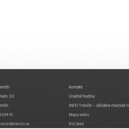
enčín
Kontakt
nám. 1/2
Úradné hodiny
enčín
INFO Trenčín – oficiálne mestské 
6504 111
Mapa webu
trencin@trencin.sk
RSS feed