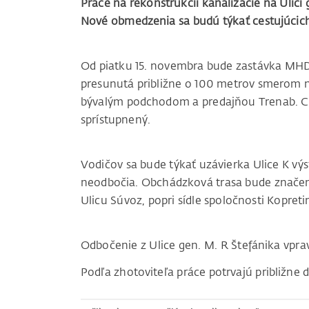
Práce na rekonštrukcii kanalizácie na Ulici
Nové obmedzenia sa budú týkať cestujúcic
Od piatku 15. novembra bude zastávka MHD 
presunutá približne o 100 metrov smerom n
bývalým podchodom a predajňou Trenab. C
sprístupnený.
Vodičov sa bude týkať uzávierka Ulice K výst
neodbočia. Obchádzková trasa bude značená
Ulicu Súvoz, popri sídle spoločnosti Kopreti
Odbočenie z Ulice gen. M. R Štefánika vpra
Podľa zhotoviteľa práce potrvajú približn