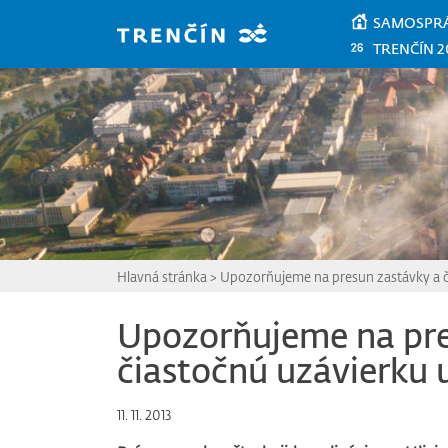
Prejsť na hlavný obsah
SAMOSPR
TRENČÍN 2
Hlavná stránka
>
Upozorňujeme na presun zastávky a či
Upozorňujeme na pre
čiastočnú uzávierku u
11. 11. 2013