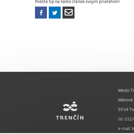
Pošlite tip na tento článok svojim priateľom!
Mesto Tr
Mierové 
911 64 Tr
tel: 032/
e-mail: 