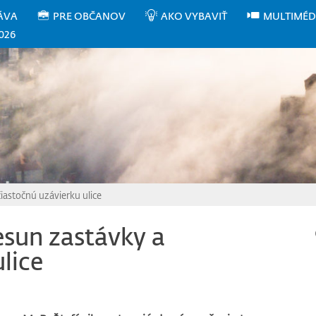
ÁVA
PRE OBČANOV
AKO VYBAVIŤ
MULTIMÉD
026
astočnú uzávierku ulice
sun zastávky a
lice