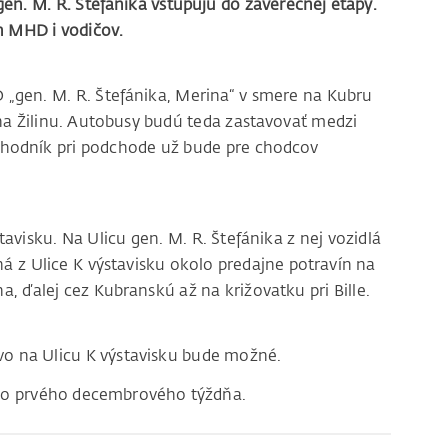
 gen. M. R. Štefánika vstupujú do záverečnej etapy.
h MHD i vodičov.
„gen. M. R. Štefánika, Merina“ v smere na Kubru
a Žilinu. Autobusy budú teda zastavovať medzi
hodník pri podchode už bude pre chodcov
avisku. Na Ulicu gen. M. R. Štefánika z nej vozidlá
 z Ulice K výstavisku okolo predajne potravín na
na, ďalej cez Kubranskú až na križovatku pri Bille.
vo na Ulicu K výstavisku bude možné.
e do prvého decembrového týždňa.