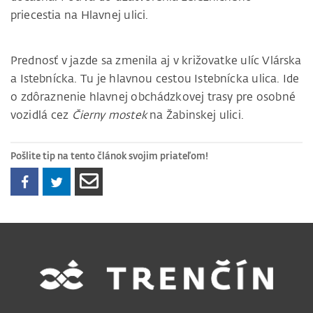
priecestia na Hlavnej ulici.
Prednosť v jazde sa zmenila aj v križovatke ulíc Vlárska
a Istebnícka. Tu je hlavnou cestou Istebnícka
ulica.
Ide
o zdôraznenie hlavnej obchádzkovej trasy pre osobné
vozidlá cez
Čierny mostek
na Žabinskej ulici.
Pošlite tip na tento článok svojim priateľom!