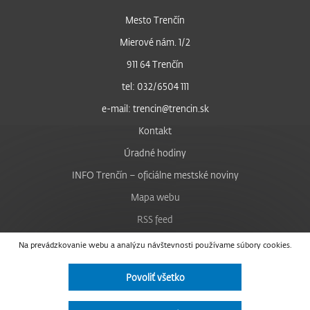
Mesto Trenčín
Mierové nám. 1/2
911 64 Trenčín
tel: 032/6504 111
e-mail: trencin@trencin.sk
Kontakt
Úradné hodiny
INFO Trenčín – oficiálne mestské noviny
Mapa webu
RSS feed
Nastavenie cookies
Na prevádzkovanie webu a analýzu návštevnosti používame súbory cookies.
Facebook
Povoliť všetko
YouTube
Instagram