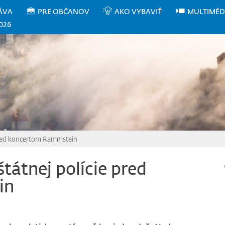
ÁVA
PRE OBČANOV
AKO VYBAVIŤ
MULTIMÉD
026
 pred koncertom Rammstein
tátnej polície pred
in