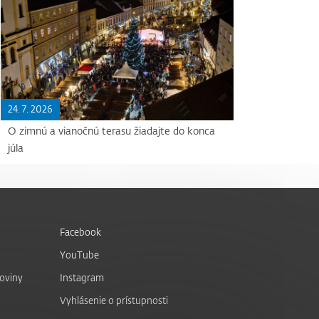
24. 7. 2026
O zimnú a vianočnú terasu žiadajte do konca
júla
Facebook
YouTube
noviny
Instagram
Vyhlásenie o prístupnosti