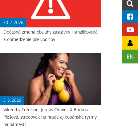
30. 7. 2026
Dočasná zmena obsluhy zastávky Hanzlíkovská
a obmedzenie pre vodičov
EN
5. 8. 2026
Víkend v Trenčíne: Jerguš Oravec & Barbora
Piešová, stredovek na hrade aj kubánske rytmy
na námestí