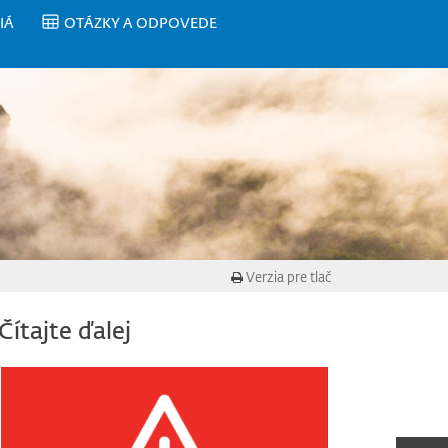
IÁ
OTÁZKY A ODPOVEDE
Verzia pre tlač
Čítajte ďalej