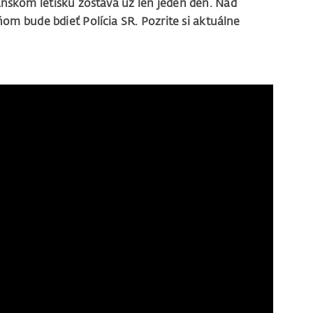
skom letisku zostáva už len jeden deň. Nad
m bude bdieť Polícia SR. Pozrite si aktuálne