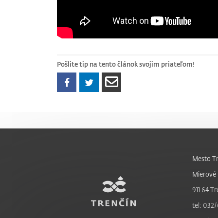
Pošlite tip na tento článok svojim priateľom!
Mesto Tr
Mierové 
911 64 Tr
tel: 032/