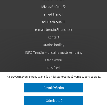
Mierové nám. 1/2
911 64 Trenčín
tel: 032/6504 111
e-mail: trencin@trencin.sk
Kontakt
Úradné hodiny
INFO Trenčín – oficiálne mestské noviny
Mapa webu
RSS feed
Nastavenie cookies
Na prevádzkovanie webu a analýzu návštevnosti používame súbory cookies.
Facebook
Povoliť všetko
YouTube
Instagram
Odmietnuť
Vyhlásenie o prístupnosti