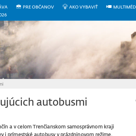
ÁVA
PRE OBČANOV
AKO VYBAVIŤ
MULTIMÉD
026
mi
tujúcich autobusmi
renčín a v celom Trenčianskom samosprávnom kraji
y i prímestské autobusy v prázdninovom režime.