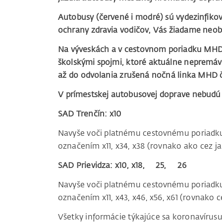
Autobusy (červené i modré) sú vydezinfiko
ochrany zdravia vodičov, Vás žiadame neobs
Na výveskách a v cestovnom poriadku MHD
školskými spojmi, ktoré aktuálne nepremáv
až do odvolania zrušená nočná linka MHD č
V prímestskej autobusovej doprave nebudú
SAD Trenčín: x10
Navyše voči platnému cestovnému poriadku
označením x11, x34, x38 (rovnako ako cez j
SAD Prievidza: x10, x18, 25, 26
Navyše voči platnému cestovnému poriadku
označením x11, x43, x46, x56, x61 (rovnako 
Všetky informácie týkajúce sa koronavíru