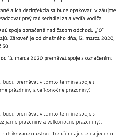
vané a ich dezinfekcia sa bude opakovať. V záujme
adzovať prvý rad sedadiel za a vedľa vodiča.
 sú spoje označené nad časom odchodu „10“
ajú. Zároveň je od dnešného dňa, 13. marca 2020,
.50.
 od 13. marca 2020 premávať spoje s označením:
 budú premávať v tomto termíne spoje s
arné prázdniny a veľkonočné prázdniny).
 budú premávať v tomto termíne spoje s
cez jarné prázdniny a veľkonočné prázdniny).
su publikované mestom Trenčín nájdete na jednom