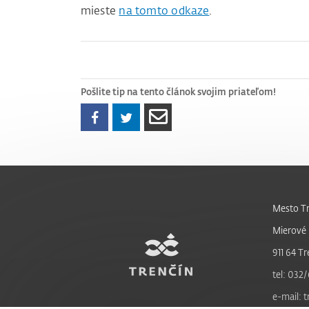
mieste
na tomto odkaze
.
Pošlite tip na tento článok svojim priateľom!
Mesto Tr
Mierové 
911 64 Tr
tel: 032/
e-mail: 