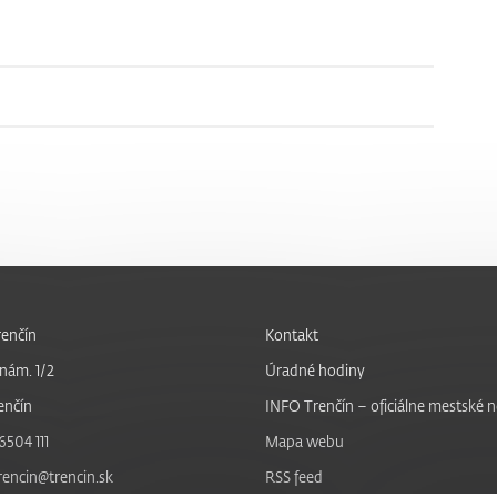
enčín
Kontakt
nám. 1/2
Úradné hodiny
enčín
INFO Trenčín – oficiálne mestské 
6504 111
Mapa webu
trencin@trencin.sk
RSS feed