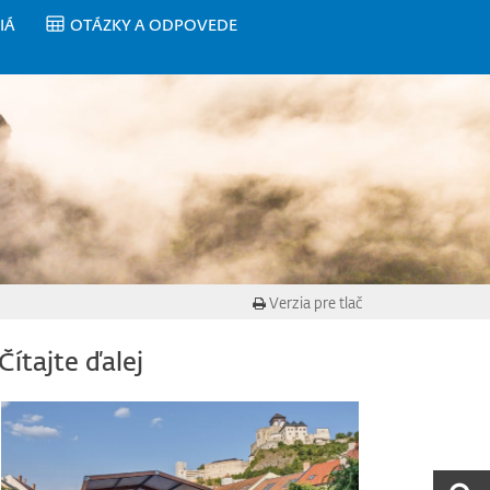
IÁ
OTÁZKY A ODPOVEDE
Verzia pre tlač
Čítajte ďalej