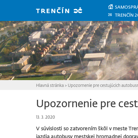
Prejsť na hlavný obsah
SAMOSPR
TRENČÍN 2
Hlavná stránka
>
Upozornenie pre cestujúcich autobus
Upozornenie pre ces
13. 3. 2020
V súvislosti so zatvorením škôl v meste T
jazdia autobusy mestskej hromadnej doprav