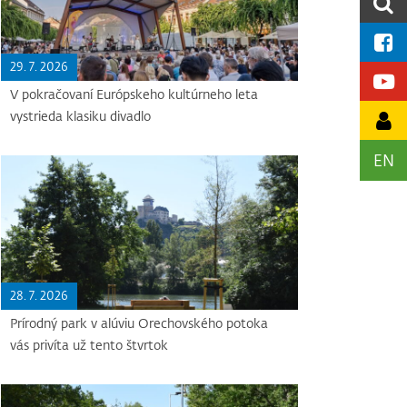
29. 7. 2026
V pokračovaní Európskeho kultúrneho leta
vystrieda klasiku divadlo
EN
28. 7. 2026
Prírodný park v alúviu Orechovského potoka
vás privíta už tento štvrtok