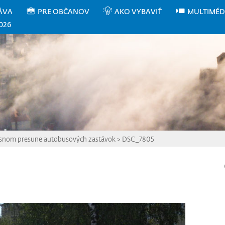
ÁVA
PRE OBČANOV
AKO VYBAVIŤ
MULTIMÉD
026
asnom presune autobusových zastávok
>
DSC_7805