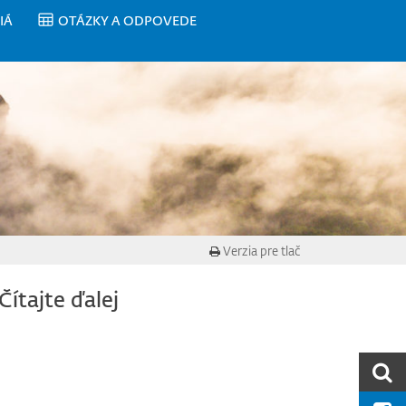
IÁ
OTÁZKY A ODPOVEDE
Verzia pre tlač
Čítajte ďalej