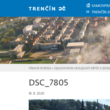
Prejsť na hlavný obsah
SAMOSPR
TRENČÍN 2
Hlavná stránka
>
Upozornenie cestujúcich MHD o doč
DSC_7805
18. 8. 2020