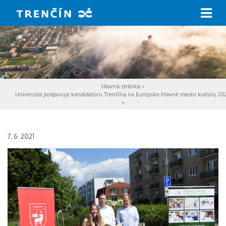
Prejsť na hlavný obsah
Hlavná stránka
>
Univerzita podporuje kandidatúru Trenčína na Európske hlavné mesto kultúry 20
>
7. 6. 2021