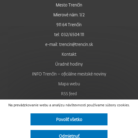
Mesto Trenčín
Mierové nám. 1/2
911 64 Trenčín
tel: 032/6504 111
e-mail: trencin@trencin.sk
Kontakt
Úradné hodiny
INFO Trenčín – oficiálne mestské noviny
Mapa webu
RSS feed
Nastavenie cookies
Na prevádzkovanie webu a analýzu návštevnosti používame súbory cookies.
Facebook
Povoliť všetko
YouTube
Instagram
Odmietnuť