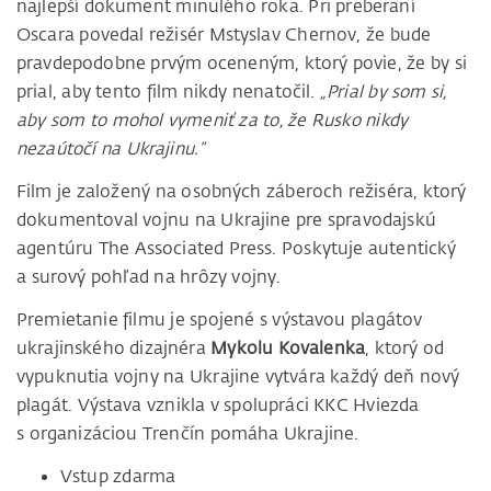
najlepší dokument minulého roka. Pri preberaní
Oscara povedal režisér Mstyslav Chernov, že bude
pravdepodobne prvým oceneným, ktorý povie, že by si
prial, aby tento film nikdy nenatočil.
„Prial by som si,
aby som to mohol vymeniť za to, že Rusko nikdy
nezaútočí na Ukrajinu.“
Film je založený na osobných záberoch režiséra, ktorý
dokumentoval vojnu na Ukrajine pre spravodajskú
agentúru The Associated Press. Poskytuje autentický
a surový pohľad na hrôzy vojny.
Premietanie filmu je spojené s výstavou plagátov
ukrajinského dizajnéra
Mykolu Kovalenka
, ktorý od
vypuknutia vojny na Ukrajine vytvára každý deň nový
plagát. Výstava vznikla v spolupráci KKC Hviezda
s organizáciou Trenčín pomáha Ukrajine.
Vstup zdarma