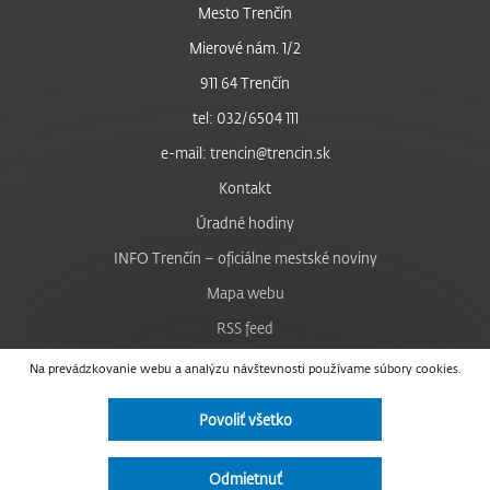
Mesto Trenčín
Mierové nám. 1/2
911 64 Trenčín
tel: 032/6504 111
e-mail: trencin@trencin.sk
Kontakt
Úradné hodiny
INFO Trenčín – oficiálne mestské noviny
Mapa webu
RSS feed
Nastavenie cookies
Na prevádzkovanie webu a analýzu návštevnosti používame súbory cookies.
Facebook
Povoliť všetko
YouTube
Instagram
Odmietnuť