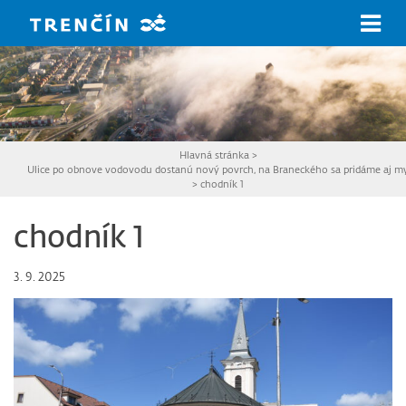
Prejsť na hlavný obsah
Hlavná stránka
>
Ulice po obnove vodovodu dostanú nový povrch, na Braneckého sa pridáme aj m
>
chodník 1
chodník 1
3. 9. 2025