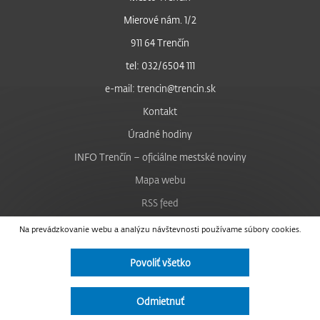
Mierové nám. 1/2
911 64 Trenčín
tel: 032/6504 111
e-mail: trencin@trencin.sk
Kontakt
Úradné hodiny
INFO Trenčín – oficiálne mestské noviny
Mapa webu
RSS feed
Nastavenie cookies
Na prevádzkovanie webu a analýzu návštevnosti používame súbory cookies.
Facebook
Povoliť všetko
YouTube
Instagram
Odmietnuť
Vyhlásenie o prístupnosti