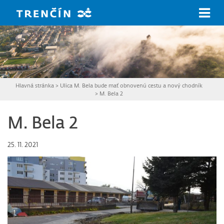
Prejsť na hlavný obsah
Hlavná stránka
>
Ulica M. Bela bude mať obnovenú cestu a nový chodník
>
M. Bela 2
M. Bela 2
25. 11. 2021