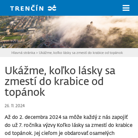
Prejsť na hlavný obsah
Hlavná stránka
>
Ukážme, koľko lásky sa zmestí do krabice od topánok
Ukážme, koľko lásky sa
zmestí do krabice od
topánok
26. 11. 2024
Až do 2. decembra 2024 sa môže každý z nás zapojiť
do už 7. ročníka výzvy Koľko lásky sa zmestí do krabice
od topánok. Jej cieľom je obdarovať osamelých