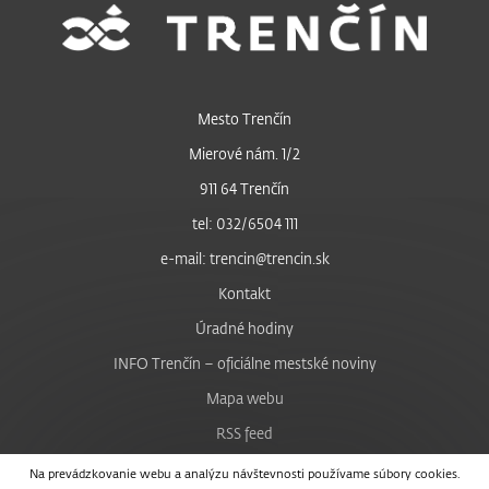
Mesto Trenčín
Mierové nám. 1/2
911 64 Trenčín
tel: 032/6504 111
e-mail: trencin@trencin.sk
Kontakt
Úradné hodiny
INFO Trenčín – oficiálne mestské noviny
Mapa webu
RSS feed
Nastavenie cookies
Na prevádzkovanie webu a analýzu návštevnosti používame súbory cookies.