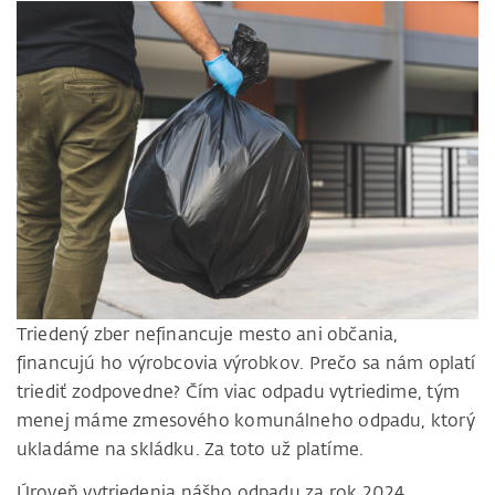
Triedený zber nefinancuje mesto ani občania,
financujú ho výrobcovia výrobkov. Prečo sa nám oplatí
triediť zodpovedne? Čím viac odpadu vytriedime, tým
menej máme zmesového komunálneho odpadu, ktorý
ukladáme na skládku. Za toto už platíme.
Úroveň vytriedenia nášho odpadu za rok 2024