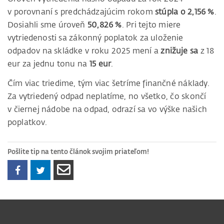
v porovnaní s predchádzajúcim rokom
stúpla o 2,156 %
.
Dosiahli sme úroveň
50,826 %
. Pri tejto miere
vytriedenosti sa zákonný poplatok za uloženie
odpadov na skládke v roku 2025 mení a
znižuje sa
z 18
eur za jednu tonu na
15 eur
.
Čím viac triedime, tým viac šetríme finančné náklady.
Za vytriedený odpad neplatíme, no všetko, čo skončí
v čiernej nádobe na odpad, odrazí sa vo výške našich
poplatkov.
Pošlite tip na tento článok svojim priateľom!