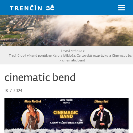
Prejsť na hlavný obsah
Hlavná stránka
>
Tretí júlový víkend ponúkne Karola Mikloša, Čertovskú rozprávku a Cinematic ba
>
cinematic bend
cinematic bend
18. 7. 2024