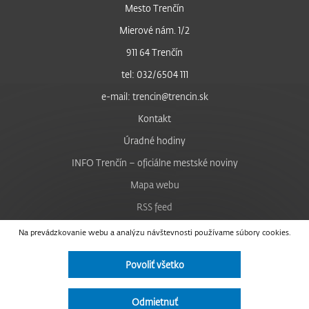
Mesto Trenčín
Mierové nám. 1/2
911 64 Trenčín
tel: 032/6504 111
e-mail: trencin@trencin.sk
Kontakt
Úradné hodiny
INFO Trenčín – oficiálne mestské noviny
Mapa webu
RSS feed
Nastavenie cookies
Na prevádzkovanie webu a analýzu návštevnosti používame súbory cookies.
Facebook
Povoliť všetko
YouTube
Instagram
Odmietnuť