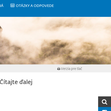
IÁ
OTÁZKY A ODPOVEDE
Verzia pre tlač
Čítajte ďalej