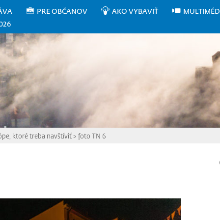
ÁVA
PRE OBČANOV
AKO VYBAVIŤ
MULTIMÉD
026
ópe, ktoré treba navštíviť
>
foto TN 6