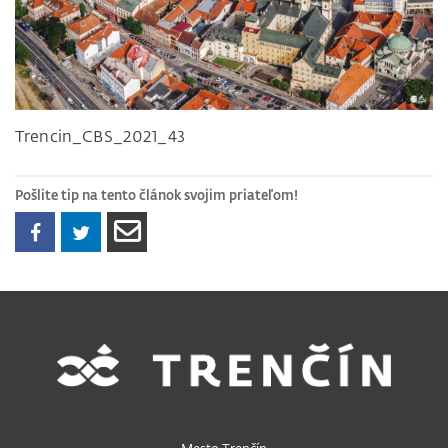
Trencin_CBS_2021_43
Pošlite tip na tento článok svojim priateľom!