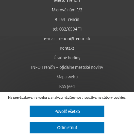
Mesto Trenčín
Mierové nám. 1/2
911 64 Trenčín
tel: 032/6504 111
e-mail: trencin@trencin.sk
Kontakt
Úradné hodiny
INFO Trenčín – oficiálne mestské noviny
Mapa webu
RSS feed
Nastavenie cookies
Na prevádzkovanie webu a analýzu návštevnosti používame súbory cookies.
Facebook
Povoliť všetko
YouTube
Instagram
Odmietnuť