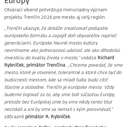
Európy
Otvárací víkend potvrdzuje mimoriadny význam
projektu Trenčín 2026 pre mesto aj celý región.
„Trenčín ukazuje, že dokáže zrealizovať podujatie
európskeho formátu a zapojiť doň obyvateľov naprieč
generáciami. Európske hlavné mesto kultúry
nevnímame ako jednorazovú udalosť, ale ako dlhodobú
investíciu do kvality života v meste,“
uvádza
Richard
Rybníček, primátor Trenčína
.
„Chceme povedať, že sme
mesto, ktoré je otvorené, tolerantné a ktoré chce byť do
budúcnosti mestom, kde sa mladí ľudia budú cítiť
šťastne a slobodne. Trenčín je európske mesto. Vždy
budeme bojovať za to, aby sme boli súčasťou Európy,
pretože bez Európskej únie by sme nikdy tento titul
nezískali a ani by sme sa nemali s kým porovnávať,“
zdôraznil
primátor R. Rybníček
.