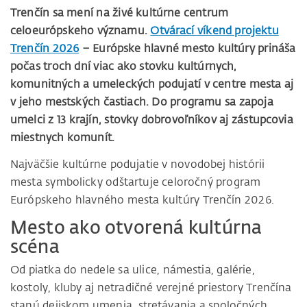
Trenčín sa mení na živé kultúrne centrum
celoeurópskeho významu.
Otvárací víkend projektu
Trenčín 2026
– Európske hlavné mesto kultúry prináša
počas troch dní viac ako stovku kultúrnych,
komunitných a umeleckých podujatí v centre mesta aj
v jeho mestských častiach. Do programu sa zapoja
umelci z 13 krajín, stovky dobrovoľníkov aj zástupcovia
miestnych komunít.
Najväčšie kultúrne podujatie v novodobej histórii
mesta symbolicky odštartuje celoročný program
Európskeho hlavného mesta kultúry Trenčín 2026.
Mesto ako otvorená kultúrna
scéna
Od piatka do nedele sa ulice, námestia, galérie,
kostoly, kluby aj netradičné verejné priestory Trenčína
stanú dejiskom umenia, stretávania a spoločných