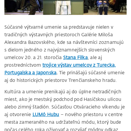
Súčasné výtvarné umenie sa predstavuje nielen v
tradičných výstavných priestoroch Galérie Miloša
Alexandra Bazovského, kde sa návštevníci zoznamujú
s dielom jedného z najvýznamnejších slovenských
umelcov 20. a 21. storočia
Stana Filka
, ale aj
prostredníctvom
trojice výstav umelcov z Turecka,
Portugalska a Japonska
.
Tie prinášajú súčasné umenie
aj do historických priestorov Trenčianskeho hradu.
Kultúra a umenie prenikajú aj do úplne netradičných
miest, ako je mestský podchod pod Hasičskou ulicou
alebo zimný štadión. Súčasťou Otváracieho víkendu je
aj otvorenie
LUMó Hubu
– nového priestoru v centre
mesta zameraného na udržateľnú módu, ktorý bude
počas celého roka oživovať a rozvíjať módny odkaz