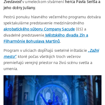
Zvedavosť
v umeleckom stvárnení
herca Pavla Seriša a
jeho dcéry Juliany.
Pestrú ponuku hlavného večerného programu dotvára
spektakulárne predstavenie medzinárodného
akrobatického súboru Company Sacude
(ES) a
divadelné predstavenie
Městského divadla Zín a
Filharmónie Bohuslava Martinů
.
Program v uliciach dopĺňajú svetelné inštalácie
„Zažni
mesto“
, ktoré počas všetkých troch večerov
premieňajú verejný priestor na živú scénu svetla a
umenia.