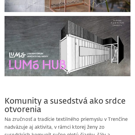
Komunity a susedstvá ako srdce
otvorenia
Na zručnosť a tradície textilného priemyslu v Trenčíne
nadväzuje aj aktivita, v rámci ktorej ženy zo
susedských komunít ručne pletú čiapky, šály a