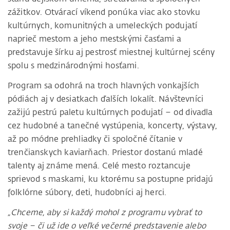
zážitkov. Otvárací víkend ponúka viac ako stovku
kultúrnych, komunitných a umeleckých podujatí
naprieč mestom a jeho mestskými časťami a
predstavuje šírku aj pestrosť miestnej kultúrnej scény
spolu s medzinárodnými hosťami.
Program sa odohrá na troch hlavných vonkajších
pódiách aj v desiatkach ďalších lokalít. Návštevníci
zažijú pestrú paletu kultúrnych podujatí – od divadla
cez hudobné a tanečné vystúpenia, koncerty, výstavy,
až po módne prehliadky či spoločné čítanie v
trenčianskych kaviarňach. Priestor dostanú mladé
talenty aj známe mená. Celé mesto roztancuje
sprievod s maskami, ku ktorému sa postupne pridajú
folklórne súbory, deti, hudobníci aj herci.
„Chceme, aby si každý mohol z programu vybrať to
svoje – či už ide o veľké večerné predstavenie alebo