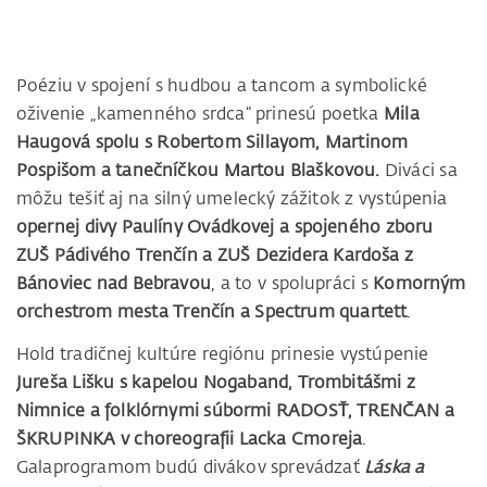
Poéziu v spojení s hudbou a tancom a symbolické
oživenie „kamenného srdca“ prinesú poetka
Mila
Haugová spolu s Robertom Sillayom, Martinom
Pospišom a tanečníčkou Martou Blaškovou.
Diváci sa
môžu tešiť aj na silný umelecký zážitok z vystúpenia
opernej divy Paulíny Ovádkovej a spojeného zboru
ZUŠ Pádivého Trenčín a ZUŠ Dezidera Kardoša z
Bánoviec nad Bebravou
, a to v spolupráci s
Komorným
orchestrom mesta Trenčín a Spectrum quartett
.
Hold tradičnej kultúre regiónu prinesie vystúpenie
Jureša Lišku s kapelou Nogaband, Trombitášmi z
Nimnice a folklórnymi súbormi RADOSŤ, TRENČAN a
ŠKRUPINKA v choreografii Lacka Cmoreja
.
Galaprogramom budú divákov sprevádzať
Láska a