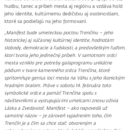
hudbu, tanec a príbeh mesta aj regiónu a vzdáva hold
jeho identite, kultúrnemu dedičstvu aj osobnostiam,
ktoré sa podieľajú na jeho formovaní.
„Manifest bude umeleckou poctou Trenčínu – jeho
historickej aj súčasnej kultúrnej identite, hodnotám
slobody, demokracie a ľudskosti, a predovšetkým ľuďom,
ktorí tvoria jeho jedinečný príbeh. V samotnom srdci
mesta vzniklo pre potreby galaprogramu unikátne
pódium v tvare kamenného srdca Trenčína, ktoré
sprítomňuje genius loci mesta na Váhu s jeho ikonickým
hradným bralom. Práve v sobotu 14. februára toto
symbolické srdce a pamäť Trenčína spolu s
návštevníkmi a vystupujúcimi umelcami znovu oživia
Láska a Zvedavosť. Manifest – ako napovedá už
samotný názov – je zároveň vyjadrením toho, čím
Trenčín je a čím sa chce stať: otvoreným a