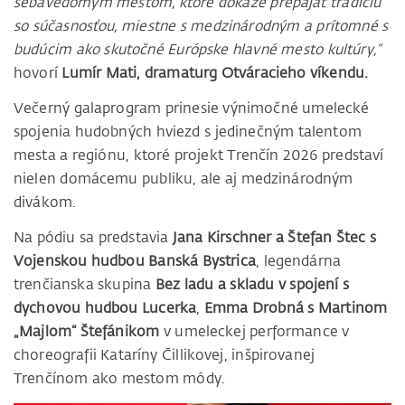
sebavedomým mestom, ktoré dokáže prepájať tradíciu
so súčasnosťou, miestne s medzinárodným a prítomné s
budúcim ako skutočné Európske hlavné mesto kultúry,“
hovorí
Lumír Mati, dramaturg Otváracieho víkendu.
Večerný galaprogram prinesie výnimočné umelecké
spojenia hudobných hviezd s jedinečným talentom
mesta a regiónu, ktoré projekt Trenčín 2026 predstaví
nielen domácemu publiku, ale aj medzinárodným
divákom.
Na pódiu sa predstavia
Jana Kirschner a Štefan Štec s
Vojenskou hudbou Banská Bystrica
, legendárna
trenčianska skupina
Bez ladu a skladu
v spojení s
dychovou hudbou Lucerka
,
Emma Drobná s Martinom
„Majlom“ Štefánikom
v umeleckej performance v
choreografii Kataríny Čillikovej, inšpirovanej
Trenčínom ako mestom módy.