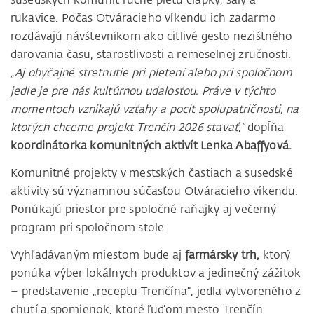
rukavice. Počas Otváracieho víkendu ich zadarmo
rozdávajú návštevníkom ako citlivé gesto nezištného
darovania času, starostlivosti a remeselnej zručnosti.
„Aj obyčajné stretnutie pri pletení alebo pri spoločnom
jedle je pre nás kultúrnou udalosťou. Práve v týchto
momentoch vznikajú vzťahy a pocit spolupatričnosti, na
ktorých chceme projekt Trenčín 2026 stavať,“
dopĺňa
koordinátorka komunitných aktivít Lenka Abaffyová.
Komunitné projekty v mestských častiach a susedské
aktivity sú významnou súčasťou Otváracieho víkendu.
Ponúkajú priestor pre spoločné raňajky aj večerný
program pri spoločnom stole.
Vyhľadávaným miestom bude aj
farmársky trh,
ktorý
ponúka výber lokálnych produktov a jedinečný zážitok
– predstavenie „receptu Trenčína“, jedla vytvoreného z
chutí a spomienok, ktoré ľuďom mesto Trenčín