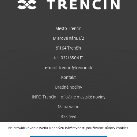
Mesto Trenčín
Mierové nám. 1/2
911 64 Trenčín
tel: 032/6504 111
e-mail: trencin@trencin.sk
Kontakt
Úradné hodiny
INFO Trenčín – oficiálne mestské noviny
Mapa webu
RSS feed
Nastavenie cookies
Na prevádzkovanie webu a analýzu návštevnosti používame súbory cookies.
Facebook