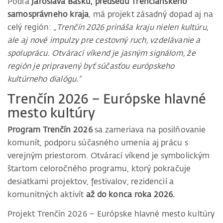
Podľa
Jaroslava Bašku, predsedu Trenčianskeho
samosprávneho kraja
, má projekt zásadný dopad aj na
celý región:
„Trenčín 2026 prináša kraju nielen kultúru,
ale aj nové impulzy pre cestovný ruch, vzdelávanie a
spoluprácu. Otvárací víkend je jasným signálom, že
región je pripravený byť súčasťou európskeho
kultúrneho dialógu.“
Trenčín 2026 – Európske hlavné
mesto kultúry
Program Trenčín 2026
sa zameriava na posilňovanie
komunít, podporu súčasného umenia aj prácu s
verejným priestorom. Otvárací víkend je symbolickým
štartom celoročného programu, ktorý pokračuje
desiatkami projektov, festivalov, rezidencií a
komunitných aktivít
až do konca roka 2026.
Projekt Trenčín 2026 – Európske hlavné mesto kultúry