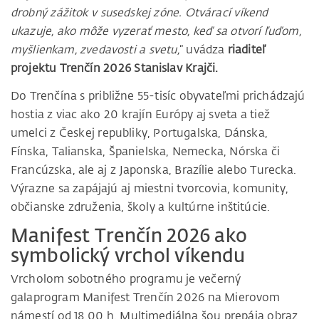
drobný zážitok v susedskej zóne. Otvárací víkend
ukazuje, ako môže vyzerať mesto, keď sa otvorí ľuďom,
myšlienkam, zvedavosti a svetu,
“ uvádza
riaditeľ
projektu Trenčín 2026 Stanislav Krajči.
Do Trenčína s približne 55-tisíc obyvateľmi prichádzajú
hostia z viac ako 20 krajín Európy aj sveta a tiež
umelci z Českej republiky, Portugalska, Dánska,
Fínska, Talianska, Španielska, Nemecka, Nórska či
Francúzska, ale aj z Japonska, Brazílie alebo Turecka.
Výrazne sa zapájajú aj miestni tvorcovia, komunity,
občianske združenia, školy a kultúrne inštitúcie.
Manifest Trenčín 2026 ako
symbolický vrchol víkendu
Vrcholom sobotného programu je večerný
galaprogram Manifest Trenčín 2026 na Mierovom
námestí od 18.00 h. Multimediálna šou prepája obraz,