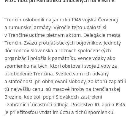
14.00 hod. pri Pamätníku umučených na Brezine.
Trenčín oslobodili na jar roku 1945 vojská Červenej
a rumunskej armády. Výročie tejto udalosti si
v Trenčíne uctíme pietnym aktom. Delegácie mesta
Trenčín, Zväzu protifašistických bojovníkov, Jednoty
dôchodcov Slovenska a rôznych spoločenských
organizácií položia k pamätníku vence vďaky ako
spomienku na tých, ktorí obetovali svoje životy za
oslobodenie Trenčína. Svedectvom ich odvahy
a statočnosti pri obhajovaní slobody, za ktorú zaplatili
tú najvyššiu cenu, sú masové hroby na trenčianskej
Brezine, kde boli popri Slovákoch zastrelení
i zahraniční účastníci odboja. Posolstvo 10. apríla 1945
je príležitosťou vzdať im úctu a tichú spomienku.