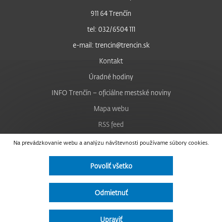
911 64 Trenčín
tel: 032/6504 111
e-mail: trencin@trencin.sk
Kontakt
Úradné hodiny
INFO Trenčín – oficiálne mestské noviny
Mapa webu
RSS feed
Nastavenie cookies
Na prevádzkovanie webu a analýzu návštevnosti používame súbory cookies.
Facebook
Povoliť všetko
YouTube
Instagram
Odmietnuť
Vyhlásenie o prístupnosti
Upraviť