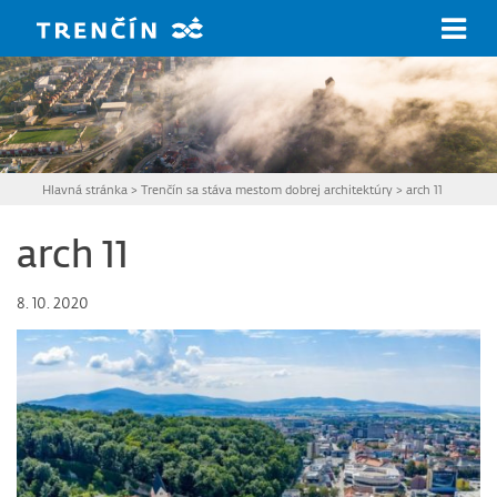
Prejsť na hlavný obsah
Hlavná stránka
>
Trenčín sa stáva mestom dobrej architektúry
>
arch 11
arch 11
8. 10. 2020