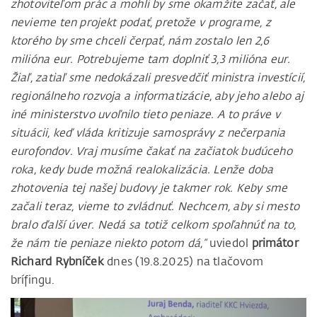
zhotoviteľom prác a mohli by sme okamžite začať, ale
nevieme ten projekt podať, pretože v programe, z
ktorého by sme chceli čerpať, nám zostalo len 2,6
milióna eur. Potrebujeme tam doplniť 3,3 milióna eur.
Žiaľ, zatiaľ sme nedokázali presvedčiť ministra investícií,
regionálneho rozvoja a informatizácie, aby jeho alebo aj
iné ministerstvo uvoľnilo tieto peniaze. A to práve v
situácii, keď vláda kritizuje samosprávy z nečerpania
eurofondov. Vraj musíme čakať na začiatok budúceho
roka, kedy bude možná realokalizácia. Lenže doba
zhotovenia tej našej budovy je takmer rok. Keby sme
začali teraz, vieme to zvládnuť. Nechcem, aby si mesto
bralo ďalší úver. Nedá sa totiž celkom spoľahnúť na to,
že nám tie peniaze niekto potom dá,“
uviedol
primátor
Richard Rybníček
dnes (19.8.2025) na tlačovom
brífingu.