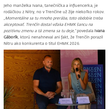
Jeho manželka Ivana, tanečníčka a influencerka, je
rodáčkou z Nitry, no v Trenčíne už žije niekoľko rokov.
„Momentálne sa tu mnoho prerába, toto obdobie treba
akceptovať. Trenčín dostal vďaka EHMK šancu na
pozitívnu zmenu a tá zmena sa tu deje,“
povedala
Ivana
Gáborík
, ktorú nenahneval ani fakt, že Trenčín porazil
Nitru ako konkurenta o titul EHMK 2026.