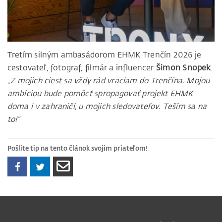
Tretím silným ambasádorom EHMK Trenčín 2026 je
cestovateľ, fotograf, filmár a influencer
Šimon Snopek
.
„Z mojich ciest sa vždy rád vraciam do Trenčína. Mojou
ambíciou bude pomôcť spropagovať projekt EHMK
doma i v zahraničí, u mojich sledovateľov. Teším sa na
to!“
Pošlite tip na tento článok svojim priateľom!