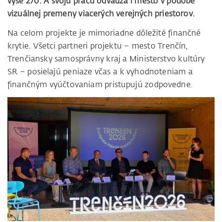
vyše 270. A svoju prácu odvádza i mesto v podobe
vizuálnej premeny viacerých verejných priestorov.
Na celom projekte je mimoriadne dôležité finančné
krytie. Všetci partneri projektu – mesto Trenčín,
Trenčiansky samosprávny kraj a Ministerstvo kultúry
SR – posielajú peniaze včas a k vyhodnoteniam a
finančným vyúčtovaniam pristupujú zodpovedne.