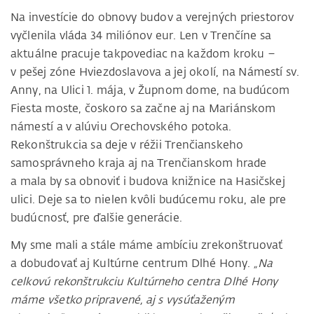
Na investície do obnovy budov a verejných priestorov
vyčlenila vláda 34 miliónov eur. Len v Trenčíne sa
aktuálne pracuje takpovediac na každom kroku –
v pešej zóne Hviezdoslavova a jej okolí, na Námestí sv.
Anny, na Ulici 1. mája, v Župnom dome, na budúcom
Fiesta moste, čoskoro sa začne aj na Mariánskom
námestí a v alúviu Orechovského potoka.
Rekonštrukcia sa deje v réžii Trenčianskeho
samosprávneho kraja aj na Trenčianskom hrade
a mala by sa obnoviť i budova knižnice na Hasičskej
ulici. Deje sa to nielen kvôli budúcemu roku, ale pre
budúcnosť, pre ďalšie generácie.
My sme mali a stále máme ambíciu zrekonštruovať
a dobudovať aj Kultúrne centrum Dlhé Hony.
„Na
celkovú rekonštrukciu Kultúrneho centra Dlhé Hony
máme všetko pripravené, aj s vysúťaženým