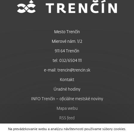
Mesto Trenčín
Mierové nám. 1/2
911 64 Trenčín
tel: 032/6504 111
e-mail: trencin@trencin.sk
Kontakt
Úradné hodiny
INFO Trenčín – oficiálne mestské noviny
Mapa webu
RSS feed
Nastavenie cookies
Na prevádzkovanie webu a analýzu návštevnosti používame súbory cookies.