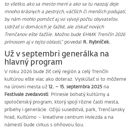
to všetko, ako sa mesto mení a ako sa tu naozaj deje
mnoho krásnych a pestrých, väčších či menších podujatí,
by nám mohlo pomôcť aj vo vývoji počtu obyvateľov.
Udržať si domácich je ťažké, ale získať nových
Trenčanov ešte ťažšie. Možno bude EHMK Trenčín 2026
prínosom aj v tejto oblasti,
“ povedal
R. Rybníček.
Už v septembri generálka na
hlavný program
V roku 2026 bude žiť celý región a celý Trenčín
kultúrou ešte viac ako doteraz. Vyskúšať si to môžeme
na úrovni mesta už
12. – 15. septembra 2025
na
Festivale zvedavosti
. Prinesie bohatý kultúrny a
spoločenský program, ktorý spojí rôzne časti mesta,
príbehy i generácie. Ožijú susedstvá, park, Trenčiansky
hrad, Kultúrno – kreatívne centrum Hviezda a na
námestí bude cirkus s ohňovou šou.