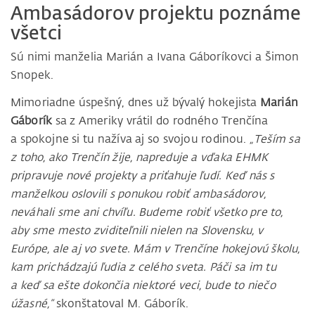
Ambasádorov projektu poznáme
všetci
Sú nimi manželia Marián a Ivana Gáboríkovci a Šimon
Snopek.
Mimoriadne úspešný, dnes už bývalý hokejista
Marián
Gáborík
sa z Ameriky vrátil do rodného Trenčína
a spokojne si tu nažíva aj so svojou rodinou.
„Teším sa
z toho, ako Trenčín žije, napreduje a vďaka EHMK
pripravuje nové projekty a priťahuje ľudí. Keď nás s
manželkou oslovili s ponukou robiť ambasádorov,
neváhali sme ani chvíľu. Budeme robiť všetko pre to,
aby sme mesto zviditeľnili nielen na Slovensku, v
Európe, ale aj vo svete. Mám v Trenčíne hokejovú školu,
kam prichádzajú ľudia z celého sveta. Páči sa im tu
a keď sa ešte dokončia niektoré veci, bude to niečo
úžasné,“
skonštatoval M. Gáborík.