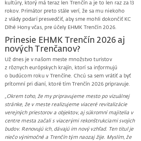
kultúry, ktorý má teraz len Trenčín a je to len raz za 13
rokov. Primátor preto stále verí, že sa mu niekoho
z vlády podarí presvedčiť, aby sme mohli dokončiť KC
Dlhé Hony včas, pre účely EHMK Trenčín 2026.
Prinesie EHMK Trenčín 2026 aj
nových Trenčanov?
Už dnes je v našom meste množstvo turistov
z rôznych európskych krajín, ktorí sa informujú
o budúcom roku v Trenčíne. Chcú sa sem vrátiť a byť
prítomní pri dianí, ktoré tím Trenčín 2026 pripravuje.
„Okrem toho, že my pripravujeme mesto po vizuálnej
stránke, že v meste realizujeme viaceré revitalizácie
verejných priestorov a objektov, aj súkromní majitelia v
centre mesta začali s viacerými rekonštrukciami svojich
budov. Renovujú ich, dávajú im nový vzhľad. Ten titul je
niečo výnimočné a Trenčín tým naozaj žije. Myslím, že