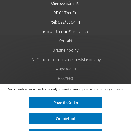
Mierové nám. 1/2
911 64 Trenčín
tel: 032/6504 111
e-mail: trencin@trencin.sk
Kontakt
Úradné hodiny
INFO Trenčín – oficiálne mestské noviny
Mapa webu
RSS feed
Nastavenie cookies
Na prevádzkovanie webu a analýzu návštevnosti používame súbory cookies.
Facebook
Povoliť všetko
YouTube
Instagram
Odmietnuť
Vyhlásenie o prístupnosti