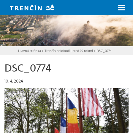
Prejsť na hlavný obsah
Hlavná stránka
>
Trenčín oslobodili pred 79 rokmi
>
DSC_0774
DSC_0774
10. 4. 2024