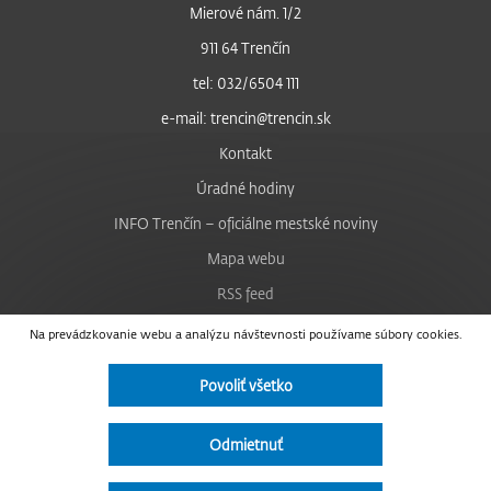
Mierové nám. 1/2
911 64 Trenčín
tel: 032/6504 111
e-mail: trencin@trencin.sk
Kontakt
Úradné hodiny
INFO Trenčín – oficiálne mestské noviny
Mapa webu
RSS feed
Nastavenie cookies
Na prevádzkovanie webu a analýzu návštevnosti používame súbory cookies.
Facebook
Povoliť všetko
YouTube
Instagram
Odmietnuť
Vyhlásenie o prístupnosti