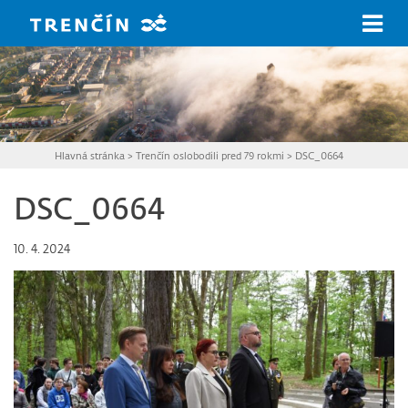
Prejsť na hlavný obsah
Hlavná stránka
>
Trenčín oslobodili pred 79 rokmi
>
DSC_0664
DSC_0664
10. 4. 2024