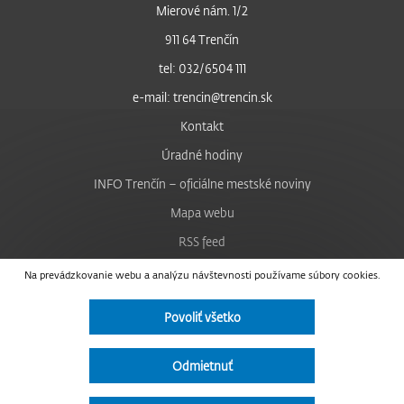
Mierové nám. 1/2
911 64 Trenčín
tel: 032/6504 111
e-mail: trencin@trencin.sk
Kontakt
Úradné hodiny
INFO Trenčín – oficiálne mestské noviny
Mapa webu
RSS feed
Nastavenie cookies
Na prevádzkovanie webu a analýzu návštevnosti používame súbory cookies.
Facebook
Povoliť všetko
YouTube
Instagram
Odmietnuť
Vyhlásenie o prístupnosti