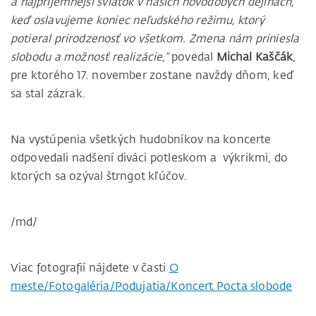
a najpríjemnejší sviatok v našich novodobých dejinách,
keď oslavujeme koniec neľudského režimu, ktorý
potieral prirodzenosť vo všetkom. Zmena nám priniesla
slobodu a možnosť realizácie,“
povedal
Michal Kaščák
,
pre ktorého 17. november zostane navždy dňom, keď
sa stal zázrak.
Na vystúpenia všetkých hudobníkov na koncerte
odpovedali nadšení diváci potleskom a výkrikmi, do
ktorých sa ozýval štrngot kľúčov.
/md/
Viac fotografií nájdete v časti
O
meste/Fotogaléria/Podujatia/Koncert Pocta slobode