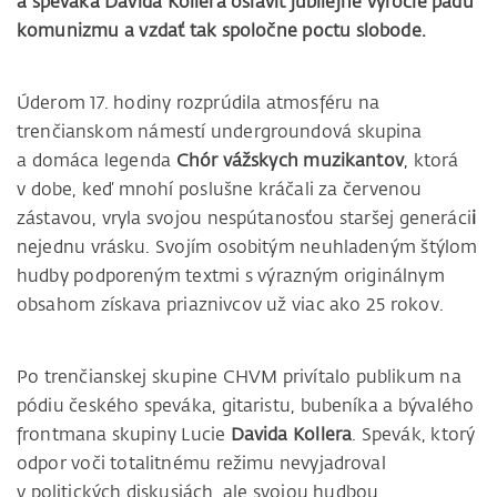
a speváka Davida Kollera osláviť jubilejné výročie pádu
komunizmu a vzdať tak spoločne poctu slobode.
Úderom 17. hodiny rozprúdila atmosféru na
trenčianskom námestí undergroundová skupina
a domáca legenda
Chór vážskych muzikantov
, ktorá
v dobe, keď mnohí poslušne kráčali za červenou
zástavou, vryla svojou nespútanosťou staršej generáci
i
nejednu vrásku. Svojím osobitým neuhladeným štýlom
hudby podporeným textmi s výrazným originálnym
obsahom získava priaznivcov už viac ako 25 rokov.
Po trenčianskej skupine CHVM privítalo publikum na
pódiu českého speváka, gitaristu, bubeníka a bývalého
frontmana skupiny Lucie
Davida Kollera
. Spevák, ktorý
odpor voči totalitnému režimu nevyjadroval
v politických diskusiách, ale svojou hudbou