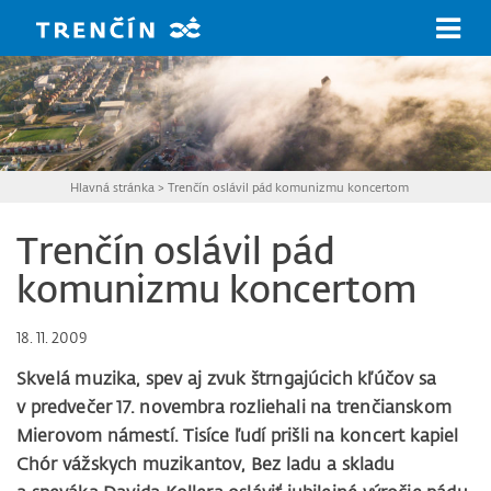
Prejsť na hlavný obsah
Hlavná stránka
>
Trenčín oslávil pád komunizmu koncertom
Trenčín oslávil pád
komunizmu koncertom
18. 11. 2009
Skvelá muzika, spev aj zvuk štrngajúcich kľúčov sa
v predvečer 17. novembra rozliehali na trenčianskom
Mierovom námestí. Tisíce ľudí prišli na koncert kapiel
Chór vážskych muzikantov, Bez ladu a skladu