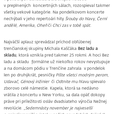
v preplnených koncertných sálach, rozospieval takmer
všetky vekové kategórie. Na pondelkovom koncerte
nechýbali v jeho repertoári hity
Šrouby do hlavy
,
Černí
andělé
,
Amerika
,
Oheň
či
Chci zas v tobě spát
.
Najväčší aplauz sprevádzal príchod obľúbenej
trenčianskej skupiny Michala Kaščáka
Bez ladu a
skladu
, ktorá vznikla pred takmer 25 rokmi. A hoci Bez
ladu a skladu formálne už niekoľko rokov nevystupuje
a na domácom pódiu v Trenčíne zahrala v pondelok
len po druhýkrát, pesničky
Píšte všetci modrým perom
,
Udavač
,
Génový inžinier
či
Odtnite mu hlavu
spievalo
zborovo celé námestie. Kapela, ktorá sa nedávno
vrátila z koncertu v New Yorku, sa dala opäť dokopy
práve pri príležitosti osláv dvadsiateho výročia Nežnej
revolúcie. „
Sedemnásty november je najveselší