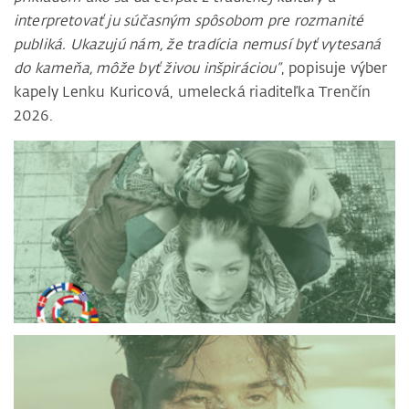
interpretovať ju súčasným spôsobom pre rozmanité
publiká. Ukazujú nám, že tradícia nemusí byť vytesaná
do kameňa, môže byť živou inšpiráciou”
, popisuje výber
kapely Lenku Kuricová, umelecká riaditeľka Trenčín
2026.