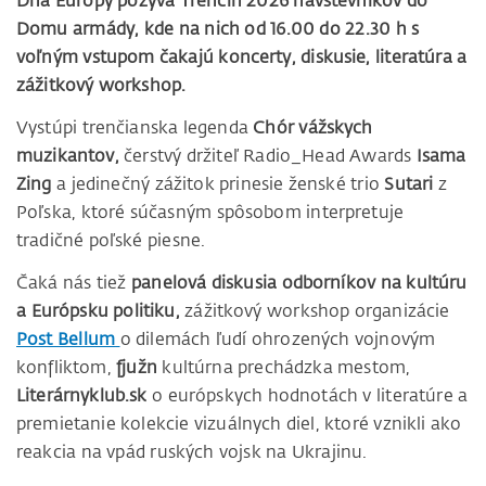
Dňa Európy pozýva Trenčín 2026 návštevníkov do
Domu armády, kde na nich od 16.00 do 22.30 h s
voľným vstupom čakajú koncerty, diskusie, literatúra a
zážitkový workshop.
Vystúpi trenčianska legenda
Chór vážskych
muzikantov,
čerstvý držiteľ Radio_Head Awards
Isama
Zing
a jedinečný zážitok prinesie ženské trio
Sutari
z
Poľska, ktoré súčasným spôsobom interpretuje
tradičné poľské piesne.
Čaká nás tiež
panelová diskusia odborníkov na kultúru
a Európsku politiku,
zážitkový workshop organizácie
Post Bellum
o dilemách ľudí ohrozených vojnovým
konfliktom,
fjužn
kultúrna prechádzka mestom,
Literárnyklub.sk
o európskych hodnotách v literatúre a
premietanie kolekcie vizuálnych diel, ktoré vznikli ako
reakcia na vpád ruských vojsk na Ukrajinu.