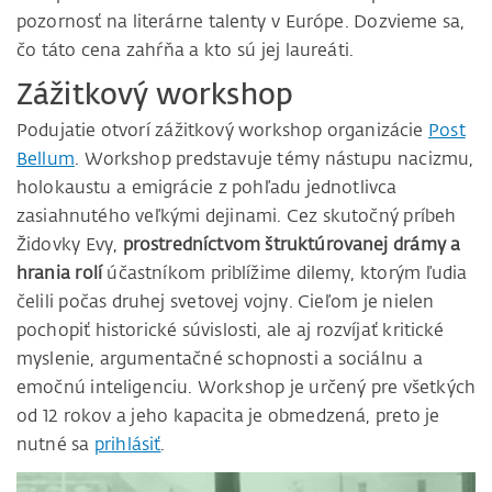
pozornosť na literárne talenty v Európe. Dozvieme sa,
čo táto cena zahŕňa a kto sú jej laureáti.
Zážitkový workshop
Podujatie otvorí zážitkový workshop organizácie
Post
Bellum
. Workshop predstavuje témy nástupu nacizmu,
holokaustu a emigrácie z pohľadu jednotlivca
zasiahnutého veľkými dejinami. Cez skutočný príbeh
Židovky Evy,
prostredníctvom štruktúrovanej drámy a
hrania rolí
účastníkom priblížime dilemy, ktorým ľudia
čelili počas druhej svetovej vojny. Cieľom je nielen
pochopiť historické súvislosti, ale aj rozvíjať kritické
myslenie, argumentačné schopnosti a sociálnu a
emočnú inteligenciu. Workshop je určený pre všetkých
od 12 rokov a jeho kapacita je obmedzená, preto je
nutné sa
prihlásiť
.