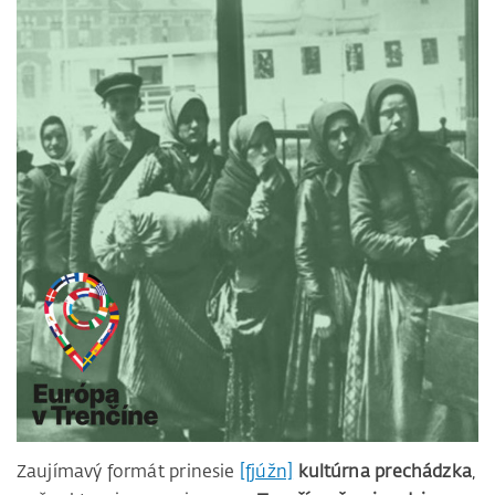
Zaujímavý formát prinesie
[fjúžn]
kultúrna prechádzka
,