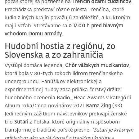
počas ktorej sa pozrieme na
Trenčín očami cudzincov
.
Prechádzka predstaví rôzne miesta Trenčína, ktoré
ľudia z iných krajín považujú za dôležité, a ku ktorým
majú vzťah. Stretávame sa
o 17.00 h pred hlavným
vchodom Domu armády.
Hudobní hostia z regiónu, zo
Slovenska a zo zahraničia
Vystúpi domáca legenda,
Chór vážskych muzikantov
,
ktorá bola v 80-tych rokoch lídrom trenčianskeho
undergroundu. Fanúšikov elektronickej a
experimentálnej hudby zasa priláka čerstvý držiteľ
hudobného ocenenia Radio_Head Awards v kategórii
Album roka/Cena novinárov 2021
Isama Zing
(SK).
Jedinečným zážitkom návštevníkov prekvapí ženské
trio
Sutari
z Poľska, ktoré originálnym spôsobom
transformuje tradičné poľské piesne.
“Sutari je krásnym
príkladom ako sa dá čerpať z tradičnej kultúry a