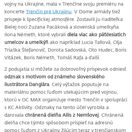
vojny na Ukrajine, mala v Trenčíne svoju premiéru na
koncerte
Trenčín pre Ukrajinu
. V Dome armády tiež
prispeje k špecifickej atmosfére. Zostavili ju riaditeľka
Bielej noci Zuzana Pacáková a slovenská umelkyňa
Ilona Németh, ktoré vybrali
diela viac ako päťdesiatich
umelcov a umelkýň
ako napríklad Lucia Tallová, Olja
Triaška Štefanovič, Dorota Sadovská, Oto Hudec, Boris
Vitázek, Boris Németh, Tomáš Rafa a ďalší.
Z podujatia si môžete za dobrovoľný príspevok odniesť
odznak s motívom od známeho slovenského
ilustrátora Danglára
. Celý výťažok poputuje na
materiálnu pomoc ľuďom utekajúcim pred vojnou,
ktorú v OC MAX organizuje mesto Trenčín v spolupráci
s KC Aktivity. Odznaky na tento účel vyrobila a
darovala
chránená dielňa Aliis z Nemšovej
. Chránená
dielňa chce týmto spôsobom prispieť na adresnú
pomoc ľuďom z Ukrajiny žijúcim teraz v trenčianskom