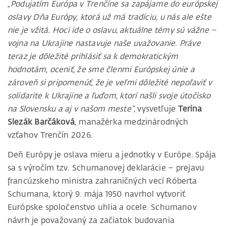
„Podujatím Európa v Trenčíne sa zapájame do európskej
oslavy Dňa Európy, ktorá už má tradíciu, u nás ale ešte
nie je vžitá. Hoci ide o oslavu, aktuálne témy sú vážne –
vojna na Ukrajine nastavuje naše uvažovanie. Práve
teraz je dôležité prihlásiť sa k demokratickým
hodnotám, oceniť, že sme členmi Európskej únie a
zároveň si pripomenúť, že je veľmi dôležité nepoľaviť v
solidarite k Ukrajine a ľuďom, ktorí našli svoje útočisko
na Slovensku a aj v našom meste”,
vysvetľuje
Terina
Slezák Barčáková
, manažérka medzinárodných
vzťahov Trenčín 2026.
Deň Európy je oslava mieru a jednotky v Európe. Spája
sa s výročím tzv. Schumanovej deklarácie – prejavu
francúzskeho ministra zahraničných vecí Róberta
Schumana, ktorý 9. mája 1950 navrhol vytvoriť
Európske spoločenstvo uhlia a ocele. Schumanov
návrh je považovaný za začiatok budovania