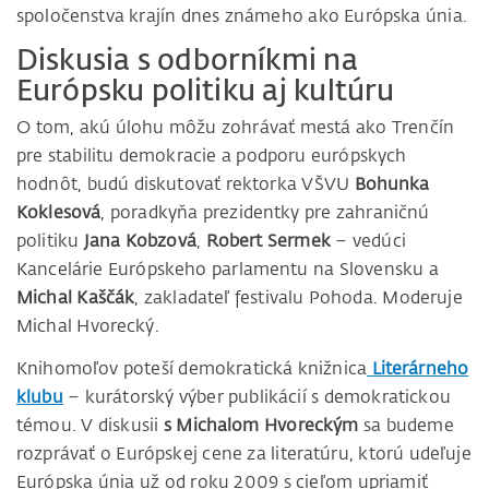
spoločenstva krajín dnes známeho ako Európska únia.
Diskusia s odborníkmi na
Európsku politiku aj kultúru
O tom, akú úlohu môžu zohrávať mestá ako Trenčín
pre stabilitu demokracie a podporu európskych
hodnôt, budú diskutovať rektorka VŠVU
Bohunka
Koklesová
, poradkyňa prezidentky pre zahraničnú
politiku
Jana Kobzová
,
Robert Sermek
– vedúci
Kancelárie Európskeho parlamentu na Slovensku a
Michal Kaščák
, zakladateľ festivalu Pohoda. Moderuje
Michal Hvorecký.
Knihomoľov poteší demokratická knižnica
Literárneho
klubu
– kurátorský výber publikácií s demokratickou
témou. V diskusii
s Michalom Hvoreckým
sa budeme
rozprávať o Európskej cene za literatúru, ktorú udeľuje
Európska únia už od roku 2009 s cieľom upriamiť