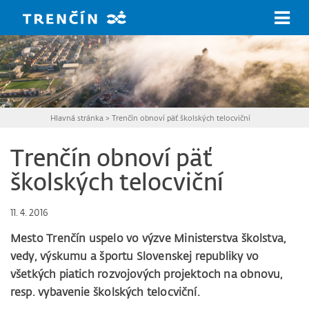
Prejsť na hlavný obsah
Hlavná stránka
>
Trenčín obnoví päť školských telocviční
Trenčín obnoví päť
školských telocviční
11. 4. 2016
Mesto Trenčín uspelo vo výzve Ministerstva školstva,
vedy, výskumu a športu Slovenskej republiky vo
všetkých piatich rozvojových projektoch na obnovu,
resp. vybavenie školských telocviční.