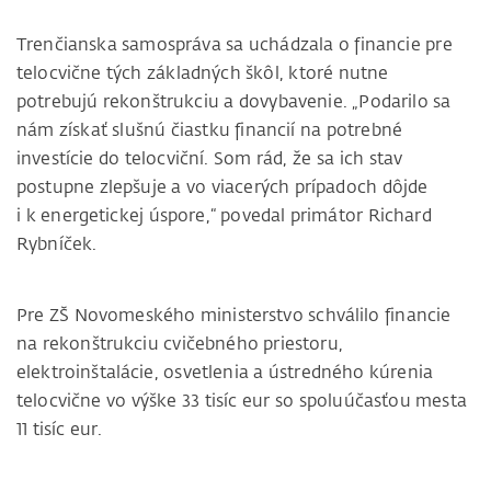
Trenčianska samospráva sa uchádzala o financie pre
telocvične tých základných škôl, ktoré nutne
potrebujú rekonštrukciu a dovybavenie. „Podarilo sa
nám získať slušnú čiastku financií na potrebné
investície do telocviční. Som rád, že sa ich stav
postupne zlepšuje a vo viacerých prípadoch dôjde
i k energetickej úspore,“ povedal primátor Richard
Rybníček.
Pre ZŠ Novomeského ministerstvo schválilo financie
na rekonštrukciu cvičebného priestoru,
elektroinštalácie, osvetlenia a ústredného kúrenia
telocvične vo výške 33 tisíc eur so spoluúčasťou mesta
11 tisíc eur.