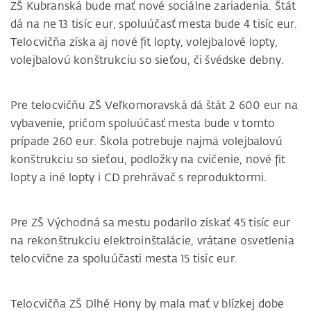
ZŠ Kubranská bude mať nové sociálne zariadenia. Štát
dá na ne 13 tisíc eur, spoluúčasť mesta bude 4 tisíc eur.
Telocvičňa získa aj nové fit lopty, volejbalové lopty,
volejbalovú konštrukciu so sieťou, či švédske debny.
Pre telocvičňu ZŠ Veľkomoravská dá štát 2 600 eur na
vybavenie, pričom spoluúčasť mesta bude v tomto
prípade 260 eur. Škola potrebuje najmä volejbalovú
konštrukciu so sieťou, podložky na cvičenie, nové fit
lopty a iné lopty i CD prehrávač s reproduktormi.
Pre ZŠ Východná sa mestu podarilo získať 45 tisíc eur
na rekonštrukciu elektroinštalácie, vrátane osvetlenia
telocvične za spoluúčasti mesta 15 tisíc eur.
Telocvičňa ZŠ Dlhé Hony by mala mať v blízkej dobe