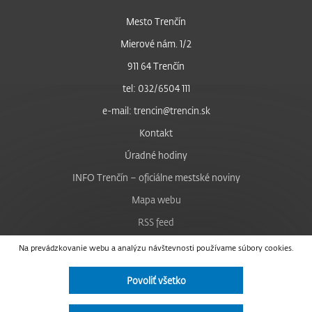
Mesto Trenčín
Mierové nám. 1/2
911 64 Trenčín
tel: 032/6504 111
e-mail: trencin@trencin.sk
Kontakt
Úradné hodiny
INFO Trenčín – oficiálne mestské noviny
Mapa webu
RSS feed
Nastavenie cookies
Na prevádzkovanie webu a analýzu návštevnosti používame súbory cookies.
Facebook
Povoliť všetko
YouTube
Instagram