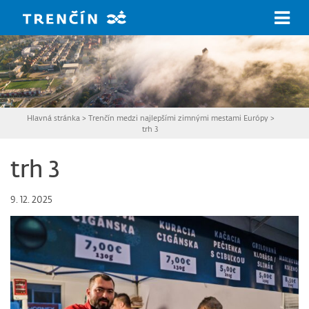
Prejsť na hlavný obsah
Hlavná stránka
>
Trenčín medzi najlepšími zimnými mestami Európy
>
trh 3
trh 3
9. 12. 2025