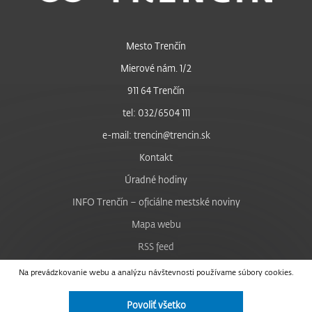
Mesto Trenčín
Mierové nám. 1/2
911 64 Trenčín
tel: 032/6504 111
e-mail: trencin@trencin.sk
Kontakt
Úradné hodiny
INFO Trenčín – oficiálne mestské noviny
Mapa webu
RSS feed
Nastavenie cookies
Na prevádzkovanie webu a analýzu návštevnosti používame súbory cookies.
Facebook
Povoliť všetko