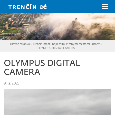
Prejsť na hlavný obsah
Hlavná stránka
>
Trenčín medzi najlepšími zimnými mestami Európy
>
OLYMPUS DIGITAL CAMERA
OLYMPUS DIGITAL
CAMERA
9. 12. 2025