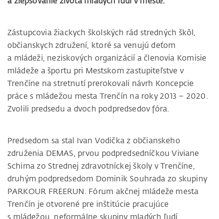
a zlepšovanie života mladých ľudí v meste.
Zástupcovia žiackych školských rád stredných škôl,
občianskych združení, ktoré sa venujú deťom
a mládeži, neziskových organizácií a členovia Komisie
mládeže a športu pri Mestskom zastupiteľstve v
Trenčíne na stretnutí prerokovali návrh Koncepcie
práce s mládežou mesta Trenčín na roky 2013 – 2020.
Zvolili predsedu a dvoch podpredsedov fóra.
Predsedom sa stal Ivan Vodička z občianskeho
združenia DEMAS, prvou podpredsedníčkou Viviane
Schima zo Strednej zdravotníckej školy v Trenčíne,
druhým podpredsedom Dominik Souhrada zo skupiny
PARKOUR FREERUN. Fórum akčnej mládeže mesta
Trenčín je otvorené pre inštitúcie pracujúce
s mládežou, neformálne skupiny mladých ľudí,