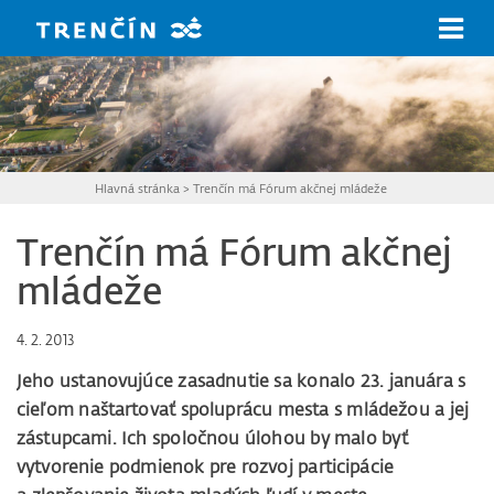
Prejsť na hlavný obsah
Hlavná stránka
>
Trenčín má Fórum akčnej mládeže
Trenčín má Fórum akčnej
mládeže
4. 2. 2013
Jeho ustanovujúce zasadnutie sa konalo 23. januára s
cieľom naštartovať spoluprácu mesta s mládežou a jej
zástupcami. Ich spoločnou úlohou by malo byť
vytvorenie podmienok pre rozvoj participácie