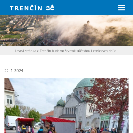
Prejsť na hlavný obsah
Hlavná stránka
>
Trenčín bude vo štvrtok súčasťou Lesníckych dní
>
22. 4. 2024