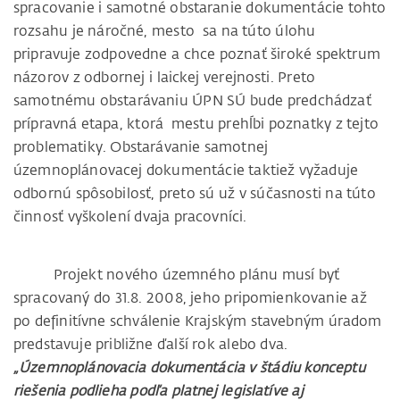
spracovanie i samotné obstaranie dokumentácie tohto
rozsahu je náročné, mesto sa na túto úlohu
pripravuje zodpovedne a chce poznať široké spektrum
názorov z odbornej i laickej verejnosti. Preto
samotnému obstarávaniu ÚPN SÚ bude predchádzať
prípravná etapa, ktorá mestu prehĺbi poznatky z tejto
problematiky. Obstarávanie samotnej
územnoplánovacej dokumentácie taktiež vyžaduje
odbornú spôsobilosť, preto sú už v súčasnosti na túto
činnosť vyškolení dvaja pracovníci.
Projekt nového územného plánu musí byť
spracovaný do 31.8. 2008, jeho pripomienkovanie až
po definitívne schválenie Krajským stavebným úradom
predstavuje približne ďalší rok alebo dva.
„Územnoplánovacia dokumentácia v štádiu konceptu
riešenia podlieha podľa platnej legislatíve aj