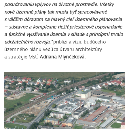
posudzovaniu vplyvov na životné prostredie. Všetky
nové územné plány tak musia byť spracovávané
s väčším dôrazom na hlavný cieľ územného plánovania
– sústavne a komplexne riešiť priestorové usporiadanie
a funkčné využívanie územia v súlade s princípmi trvalo
udržateľného rozvoja,“
priblížila víziu budúceho
územného plánu vedúca útvaru architektúry
a stratégie MsÚ
Adriana Mlynčeková
.