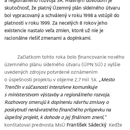
a regionálneho rozvoja SR. Hlavným dôvodom je
skutočnosť, že platný Územný plán sídelného útvaru
bol vypracovaný a schválený v roku 1998 a vstúpil do
platnosti v roku 1999. Za necelých 8 rokov jeho
existencie nastalo veľa zmien, ktoré už nie je
racionálne riešiť zmenami a doplnkami.
Začiatkom tohto roka bolo financovanie nového
územného plánu sídelného útvaru (ÚPN SÚ) z vyššie
uvedených zdrojov potvrdené oznámením
o úspešnosti projektu v objeme 2,7 mil. Sk.
„Mesto
Trenčín v súčasnosti intenzívne komunikuje
s ministerstvom výstavby a regionálneho rozvoja.
Rozhovory smerujú k doplneniu návrhu zmluvy o
poskytnutí nenávratného finančného príspevku na
úspešný projekt, k dohode o jej finálnom znení,“
konštatoval prednosta MsÚ
František Sádecký
. Keďže