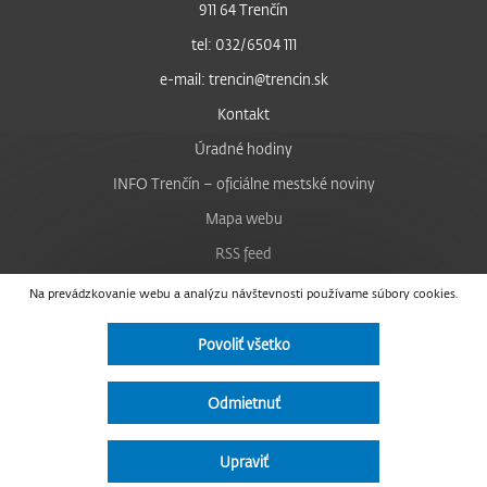
911 64 Trenčín
tel: 032/6504 111
e-mail: trencin@trencin.sk
Kontakt
Úradné hodiny
INFO Trenčín – oficiálne mestské noviny
Mapa webu
RSS feed
Nastavenie cookies
Na prevádzkovanie webu a analýzu návštevnosti používame súbory cookies.
Facebook
Povoliť všetko
YouTube
Instagram
Odmietnuť
Vyhlásenie o prístupnosti
Upraviť