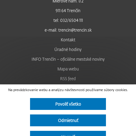
Mierové nám. 1/2
911 64 Trenčín
tel: 032/6504 111
e-mail: trencin@trencin.sk
Kontakt
Úradné hodiny
INFO Trenčín – oficiálne mestské noviny
Mapa webu
RSS feed
Nastavenie cookies
Na prevádzkovanie webu a analýzu návštevnosti používame súbory cookies.
Facebook
Povoliť všetko
YouTube
Instagram
Odmietnuť
Vyhlásenie o prístupnosti