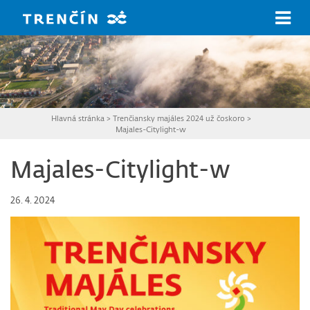
Prejsť na hlavný obsah
Hlavná stránka
>
Trenčiansky majáles 2024 už čoskoro
>
Majales-Citylight-w
Majales-Citylight-w
26. 4. 2024