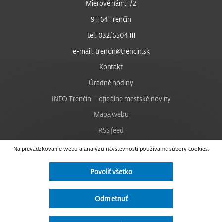
Mierové nám. 1/2
911 64 Trenčín
tel: 032/6504 111
e-mail: trencin@trencin.sk
Kontakt
Úradné hodiny
INFO Trenčín – oficiálne mestské noviny
Mapa webu
RSS feed
Nastavenie cookies
Na prevádzkovanie webu a analýzu návštevnosti používame súbory cookies.
Facebook
Povoliť všetko
YouTube
Instagram
Odmietnuť
Vyhlásenie o prístupnosti