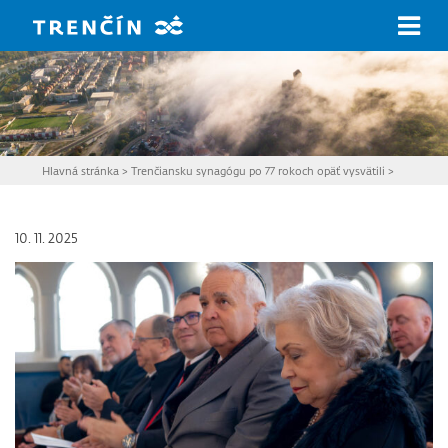
Prejsť na hlavný obsah
Hlavná stránka
>
Trenčiansku synagógu po 77 rokoch opäť vysvätili
>
10. 11. 2025