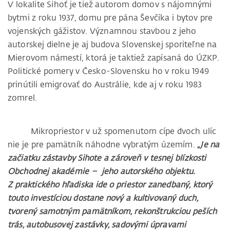
V lokalite Sihoť je tiež autorom domov s nájomnými
bytmi z roku 1937, domu pre pána Ševčíka i bytov pre
vojenských gážistov. Významnou stavbou z jeho
autorskej dielne je aj budova Slovenskej sporiteľne na
Mierovom námestí, ktorá je taktiež zapísaná do ÚZKP.
Politické pomery v Česko-Slovensku ho v roku 1949
prinútili emigrovať do Austrálie, kde aj v roku 1983
zomrel.
Mikropriestor v už spomenutom cípe dvoch ulíc
nie je pre pamätník náhodne vybratým územím.
„Je na
začiatku zástavby Sihote a zároveň v tesnej blízkosti
Obchodnej akadémie – jeho autorského objektu.
Z praktického hľadiska ide o priestor zanedbaný, ktorý
touto investíciou dostane nový a kultivovaný duch,
tvorený samotným pamätníkom, rekonštrukciou peších
trás, autobusovej zastávky, sadovými úpravami