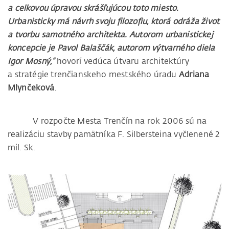
a celkovou úpravou skrášľujúcou toto miesto.
Urbanisticky má návrh svoju filozofiu, ktorá odráža život
a tvorbu samotného architekta. Autorom urbanistickej
koncepcie je Pavol Balaščák, autorom výtvarného diela
Igor Mosný,“
hovorí vedúca útvaru architektúry
a stratégie trenčianskeho mestského úradu
Adriana
Mlynčeková
.
V rozpočte Mesta Trenčín na rok 2006 sú na
realizáciu stavby pamätníka F. Silbersteina vyčlenené 2
mil. Sk.