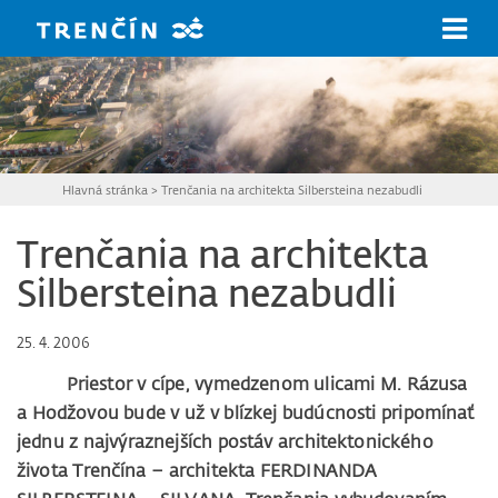
Prejsť na hlavný obsah
Hlavná stránka
>
Trenčania na architekta Silbersteina nezabudli
Trenčania na architekta
Silbersteina nezabudli
25. 4. 2006
Priestor v cípe, vymedzenom ulicami M. Rázusa
a Hodžovou bude v už v blízkej budúcnosti pripomínať
jednu z najvýraznejších postáv architektonického
života Trenčína – architekta FERDINANDA