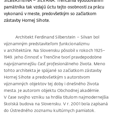
SILBERSTEINA – SILVANA. Trenčania vybudovaním
pamätníka tak vzdajú úctu tejto osobnosti za prácu
vykonanú v meste, predovšetkým so začiatkom
zástavby Hornej Sihote.
Architekt Ferdinand Silberstein – Silvan bol
významným predstaviteľom funkcionalizmu
v architektúre. Na Slovensku pôsobil v rokoch 1925–
1949. Jeho činnosť v Trenčíne tvorí pravdepodobne
najvýznamnejšiu časť profesionálneho života. Meno
tohto architekta je spájané so začiatkom zástavby
Hornej Sihote a predovšetkým s autorstvom
významných objektov tej doby i dnešného života
mesta. Je autorom objektu Obchodnej akadémie.
V čase svojho vzniku sa hrdila titulom najmodernejšia
školská budova na Slovensku. V r. 2001 bola zapísaná
do Ústredného zoznamu kultúrnych pamiatok.