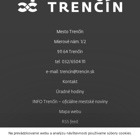
Mesto Trenčín
Mierové nám. 1/2
911 64 Trenčín
tel: 032/6504 111
e-mail: trencin@trencin.sk
Kontakt
Úradné hodiny
INFO Trenčín – oficiálne mestské noviny
Mapa webu
RSS feed
Nastavenie cookies
Na prevádzkovanie webu a analýzu návštevnosti používame súbory cookies.