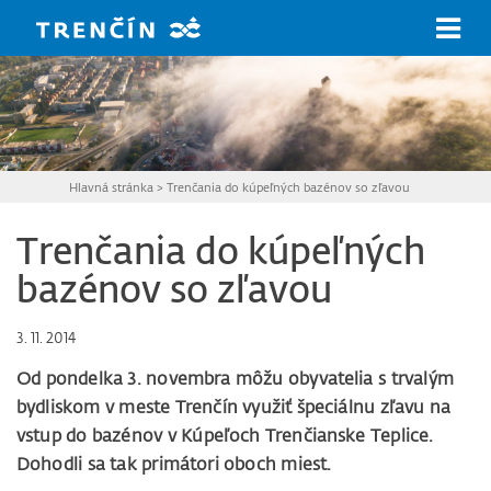
Prejsť na hlavný obsah
Hlavná stránka
>
Trenčania do kúpeľných bazénov so zľavou
Trenčania do kúpeľných
bazénov so zľavou
3. 11. 2014
Od pondelka 3. novembra môžu obyvatelia s trvalým
bydliskom v meste Trenčín využiť špeciálnu zľavu na
vstup do bazénov v Kúpeľoch Trenčianske Teplice.
Dohodli sa tak primátori oboch miest.