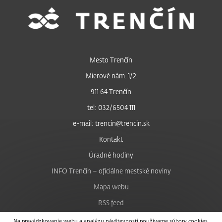
Mesto Trenčín
Mierové nám. 1/2
911 64 Trenčín
tel: 032/6504 111
e-mail: trencin@trencin.sk
Kontakt
Úradné hodiny
INFO Trenčín – oficiálne mestské noviny
Mapa webu
RSS feed
Nastavenie cookies
Na prevádzkovanie webu a analýzu návštevnosti používame súbory cookies.