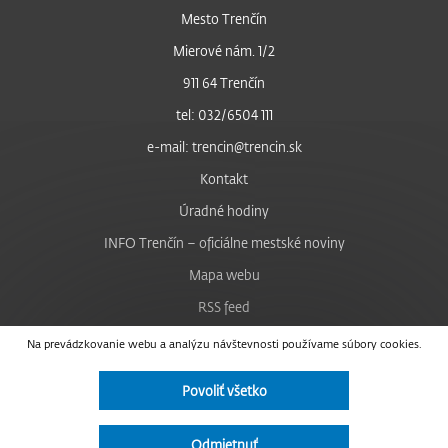
Mesto Trenčín
Mierové nám. 1/2
911 64 Trenčín
tel: 032/6504 111
e-mail: trencin@trencin.sk
Kontakt
Úradné hodiny
INFO Trenčín – oficiálne mestské noviny
Mapa webu
RSS feed
Nastavenie cookies
Na prevádzkovanie webu a analýzu návštevnosti používame súbory cookies.
Facebook
Povoliť všetko
YouTube
Instagram
Odmietnuť