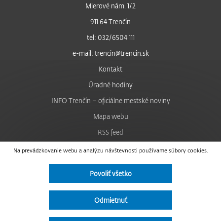
Mierové nám. 1/2
911 64 Trenčín
tel: 032/6504 111
e-mail: trencin@trencin.sk
Kontakt
Úradné hodiny
INFO Trenčín – oficiálne mestské noviny
Mapa webu
RSS feed
Nastavenie cookies
Na prevádzkovanie webu a analýzu návštevnosti používame súbory cookies.
Facebook
Povoliť všetko
YouTube
Instagram
Odmietnuť
Vyhlásenie o prístupnosti