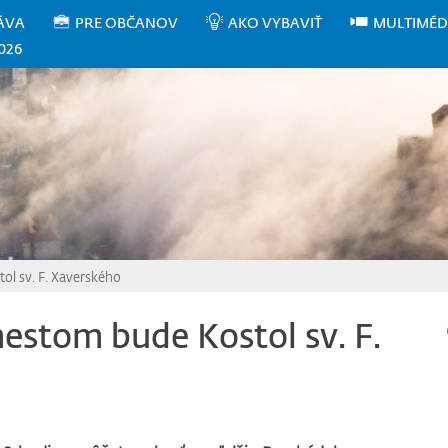
ÁVA
PRE OBČANOV
AKO VYBAVIŤ
MULTIMÉD
026
l sv. F. Xaverského
stom bude Kostol sv. F.