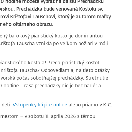
.00 hodine môžete vybrať na ďalšiu Prechádzku
skou. Prechádzka bude venovaná Kostolu sv.
rovi Krištofovi Tauschovi, ktorý je autorom maľby
neho oltárneho obrazu.
ený barokový piaristický kostol je dominantou
ištofa Tauscha vznikla po veľkom požiari v máji
piaristického kostola? Prečo piaristický kostol
ela Krištofa Tauscha? Odpovediam aj na tieto otázky
orská počas sobotňajšej prechádzky. Stretnutie
 hodine. Trasa prechádzky nie je bez bariér a
 deti.
Vstupenky kúpite online
alebo priamo v KIC.
 mestom – v sobotu 11. apríla 2026 s témou