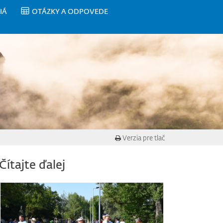
IÁ
OTÁZKY A ODPOVEDE
Verzia pre tlač
Čítajte ďalej