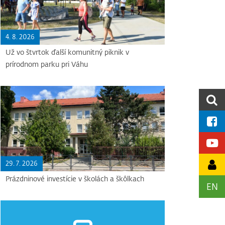
4. 8. 2026
Už vo štvrtok ďalší komunitný piknik v
prírodnom parku pri Váhu
29. 7. 2026
Prázdninové investície v školách a škôlkach
EN