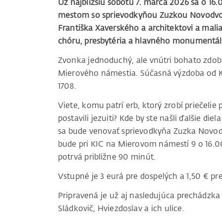
Už najbližšiu sobotu 7. marca 2026 sa o 16
mestom so sprievodkyňou Zuzkou Novodvor
Františka Xaverského a architektovi a malia
chóru, presbytéria a hlavného monumentál
Zvonka jednoduchý, ale vnútri bohato zdob
Mierového námestia. Súčasná výzdoba od Kr
1708.
Viete, komu patrí erb, ktorý zrobí priečelie 
postavili jezuiti? Kde by ste našli ďalšie di
sa bude venovať sprievodkyňa Zuzka Novodv
bude pri KIC na Mierovom námestí 9 o 16.00
potrvá približne 90 minút.
Vstupné je 3 eurá pre dospelých a 1,50 € pre
Pripravená je už aj nasledujúca prechádzka
Sládkovič, Hviezdoslav a ich ulice.