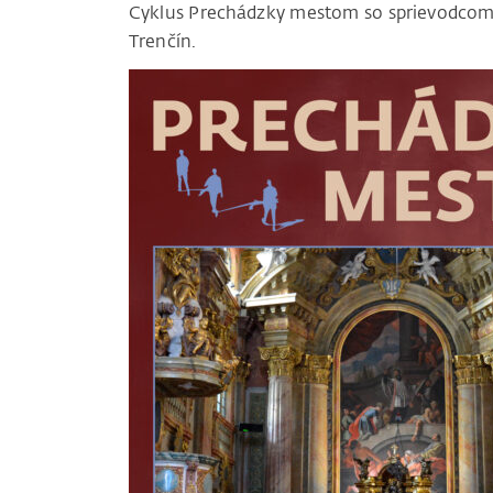
Cyklus Prechádzky mestom so sprievodcom 
Trenčín.