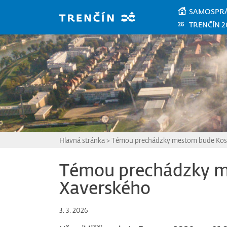
Prejsť na hlavný obsah
SAMOSPR
TRENČÍN 2
Hlavná stránka
>
Témou prechádzky mestom bude Kosto
Témou prechádzky me
Xaverského
3. 3. 2026