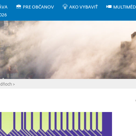
ÁVA
PRE OBČANOV
AKO VYBAVIŤ
MULTIMÉD
026
h dňoch
>