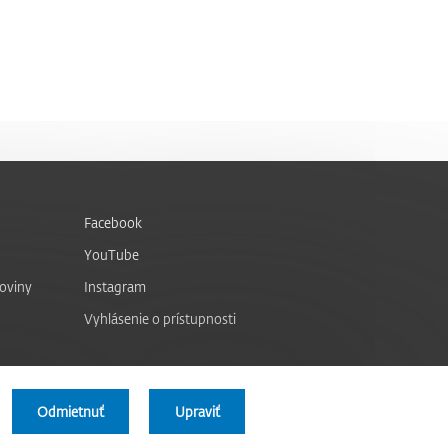
Facebook
YouTube
noviny
Instagram
Vyhlásenie o prístupnosti
Odmietnuť
Upraviť