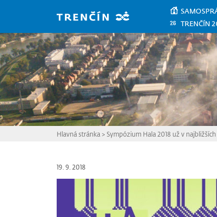
Prejsť na hlavný obsah
SAMOSPR
TRENČÍN 2
Hlavná stránka
>
Sympózium Hala 2018 už v najbližšíc
19. 9. 2018