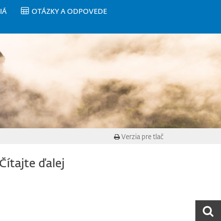
IÁ
OTÁZKY A ODPOVEDE
Verzia pre tlač
Čítajte ďalej