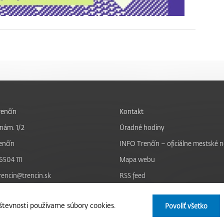
enčín
Kontakt
nám. 1/2
Úradné hodiny
enčín
INFO Trenčín – oficiálne mestské 
6504 111
Mapa webu
trencin@trencin.sk
RSS feed
Nastavenie cookies
tevnosti používame súbory cookies.
Povoliť všetko