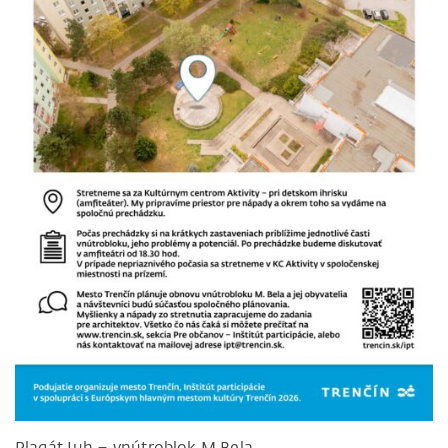
Plagát Juh – vnútroblok M.Bela