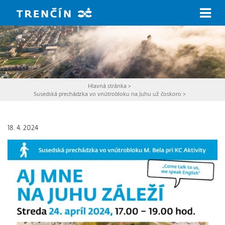
Prejsť na hlavný obsah
Hlavná stránka
>
Susedská prechádzka vo vnútrobloku na Juhu už čoskoro
>
18. 4. 2024