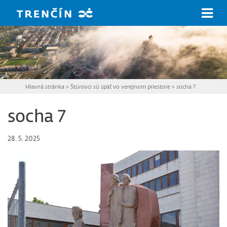
Prejsť na hlavný obsah
Hlavná stránka
>
Štúrovci sú späť vo verejnom priestore
>
socha 7
socha 7
28. 5. 2025