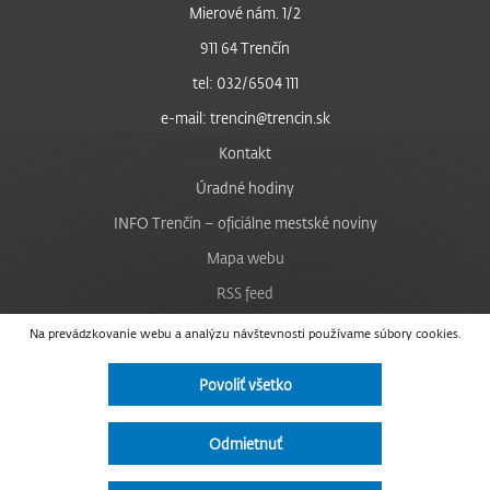
Mierové nám. 1/2
911 64 Trenčín
tel: 032/6504 111
e-mail: trencin@trencin.sk
Kontakt
Úradné hodiny
INFO Trenčín – oficiálne mestské noviny
Mapa webu
RSS feed
Nastavenie cookies
Na prevádzkovanie webu a analýzu návštevnosti používame súbory cookies.
Facebook
Povoliť všetko
YouTube
Instagram
Odmietnuť
Vyhlásenie o prístupnosti