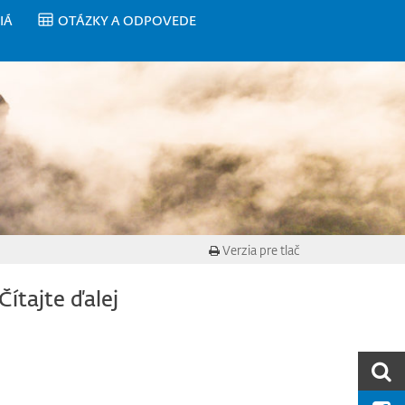
IÁ
OTÁZKY A ODPOVEDE
Verzia pre tlač
Čítajte ďalej