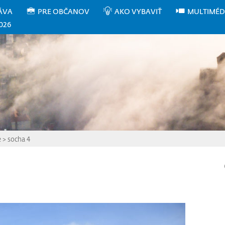
ÁVA
PRE OBČANOV
AKO VYBAVIŤ
MULTIMÉD
026
e
>
socha 4