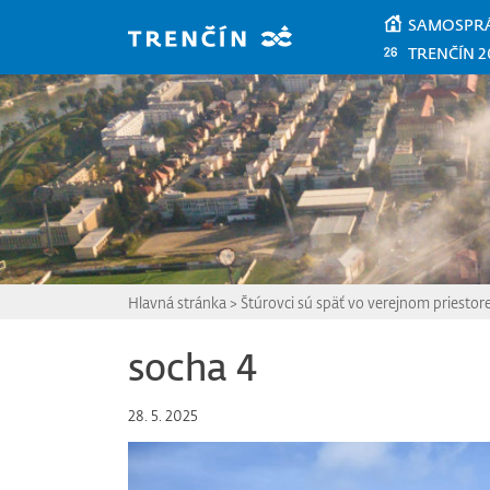
Prejsť na hlavný obsah
SAMOSPR
TRENČÍN 2
Hlavná stránka
>
Štúrovci sú späť vo verejnom priestor
socha 4
28. 5. 2025