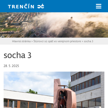
Prejsť na hlavný obsah
Hlavná stránka
>
Štúrovci sú späť vo verejnom priestore
>
socha 3
socha 3
28. 5. 2025