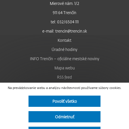
Mierové nám. 1/2
911 64 Trenčín
tel: 032/6504 111
e-mail: trencin@trencin.sk
Kontakt
Úradné hodiny
INFO Trenčín – oficiálne mestské noviny
Mapa webu
RSS feed
Nastavenie cookies
Na prevádzkovanie webu a analýzu návštevnosti používame súbory cookies.
Facebook
Povoliť všetko
YouTube
Instagram
Odmietnuť
Vyhlásenie o prístupnosti